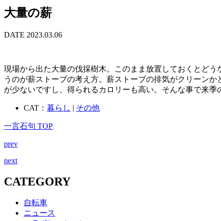
大量の薪
DATE 2023.03.06
現場から出た大量の伐採樹木。このまま放置しておくとどう
うのが薪ストーブの考え方。薪ストーブの排気がクリーンか
が少ないですし、得られるカロリーも高い。そんな事で来季
CAT：
暮らし
|
その他
一言石句 TOP
prev
next
CATEGORY
自転車
ニュース