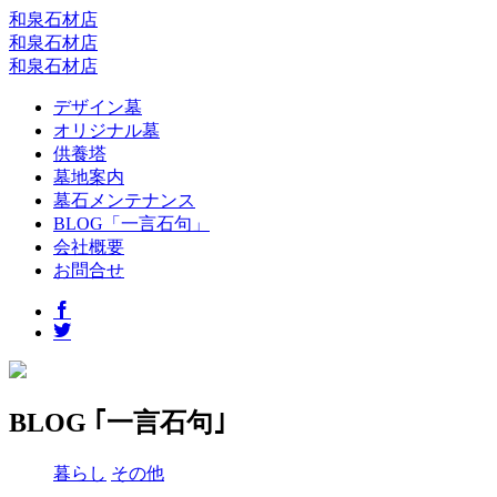
和泉石材店
和泉石材店
和泉石材店
デザイン墓
オリジナル墓
供養塔
墓地案内
墓石メンテナンス
BLOG「一言石句」
会社概要
お問合せ
BLOG ｢一言石句｣
暮らし
その他