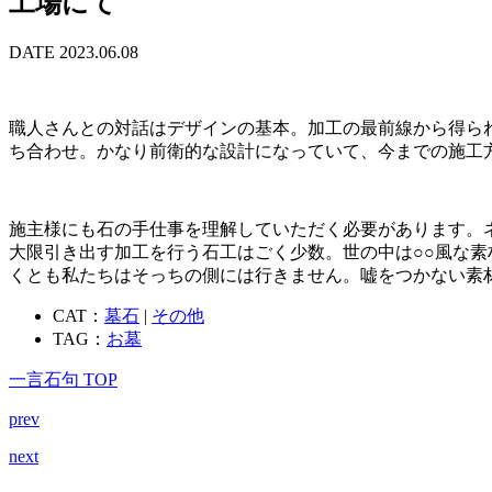
工場にて
DATE 2023.06.08
職人さんとの対話はデザインの基本。加工の最前線から得ら
ち合わせ。かなり前衛的な設計になっていて、今までの施工
施主様にも石の手仕事を理解していただく必要があります。
大限引き出す加工を行う石工はごく少数。世の中は○○風な
くとも私たちはそっちの側には行きません。嘘をつかない素
CAT：
墓石
|
その他
TAG：
お墓
一言石句 TOP
prev
next