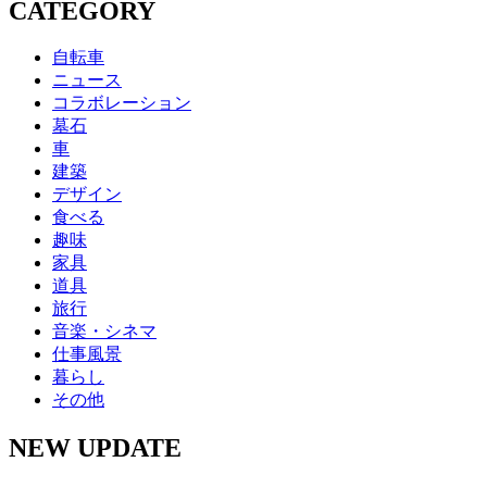
CATEGORY
自転車
ニュース
コラボレーション
墓石
車
建築
デザイン
食べる
趣味
家具
道具
旅行
音楽・シネマ
仕事風景
暮らし
その他
NEW UPDATE