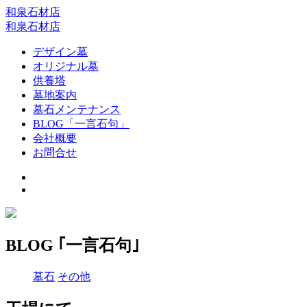
和泉石材店
和泉石材店
デザイン墓
オリジナル墓
供養塔
墓地案内
墓石メンテナンス
BLOG「一言石句」
会社概要
お問合せ
BLOG ｢一言石句｣
墓石
その他