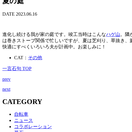
夏の庭
DATE 2023.06.16
進化し続ける我が家の庭です。竣工当時はこんな
ハゲ山
。隣
は巻きストーブ関係で忙しいですが、夏は芝刈り、草抜き、簾
快適にすべくいろいろ夫が計画中。お楽しみに！
CAT：
その他
一言石句 TOP
prev
next
CATEGORY
自転車
ニュース
コラボレーション