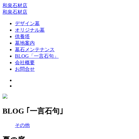
和泉石材店
和泉石材店
デザイン墓
オリジナル墓
供養塔
墓地案内
墓石メンテナンス
BLOG「一言石句」
会社概要
お問合せ
BLOG ｢一言石句｣
その他