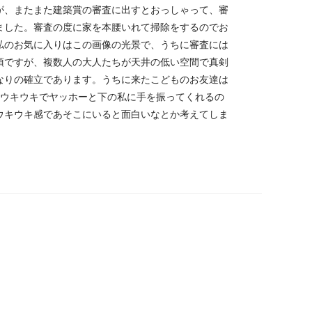
が、またまた建築賞の審査に出すとおっしゃって、審
ました。審査の度に家を本腰いれて掃除をするのでお
私のお気に入りはこの画像の光景で、うちに審査には
須ですが、複数人の大人たちが天井の低い空間で真剣
なりの確立であります。うちに来たこどものお友達は
てウキウキでヤッホーと下の私に手を振ってくれるの
ウキウキ感であそこにいると面白いなとか考えてしま
prev