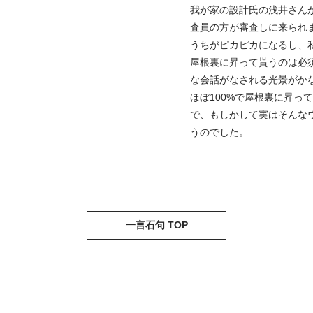
我が家の設計氏の浅井さん
査員の方が審査しに来られ
うちがピカピカになるし、
屋根裏に昇って貰うのは必
な会話がなされる光景がか
ほぼ100%で屋根裏に昇っ
で、もしかして実はそんな
うのでした。
一言石句 TOP