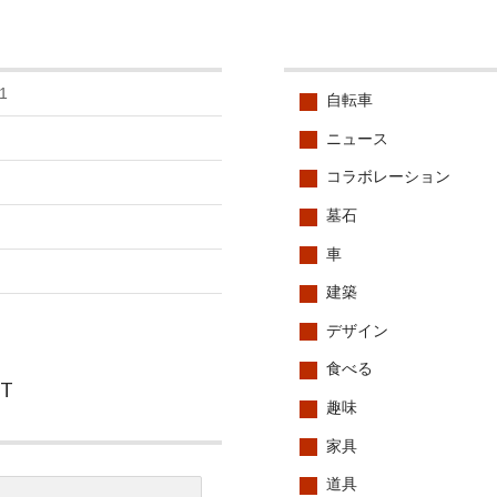
1
自転車
ニュース
コラボレーション
墓石
車
建築
デザイン
食べる
CT
趣味
家具
道具