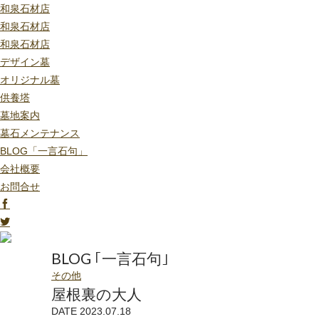
和泉石材店
和泉石材店
和泉石材店
デザイン墓
オリジナル墓
供養塔
墓地案内
墓石メンテナンス
BLOG「一言石句」
会社概要
お問合せ
BLOG ｢一言石句｣
その他
屋根裏の大人
DATE 2023.07.18