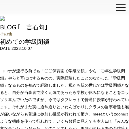
和泉石材店
BLOG ｢一言石句｣
その他
初めての学級閉鎖
DATE 2023.10.07
コロナが流行る前でも「〇〇保育園で学級閉鎖」やら「〇年生学級閉
鎖」やらと耳にはするものの、実際経験したことのなかった「学級閉
鎖」なるものを初めて経験しました。私たち親の世代では学級閉鎖とな
ると、自分が当事者で泣く元気であったら学校が休みになることをコッ
ソリ喜んでいたのですが、今ではタブレットで普通に授業が行われてい
ます。それがまた実に通常通りといわんばかりにクラスの当事者達も喉
が痛いながらも普通に参加し授業が行われて驚き。meetというzoomの
ような機能を使って行われて、いくら普通に見えても本人曰く「みんな
変なテンションだった」とのことでしたが、風邪が流行る際の予防策と