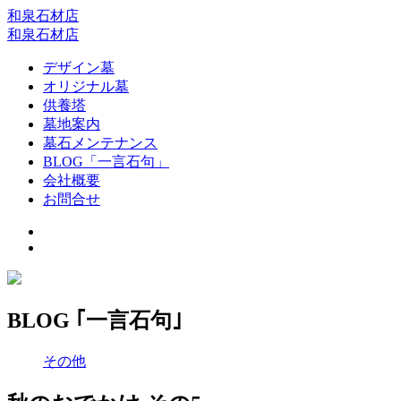
和泉石材店
和泉石材店
デザイン墓
オリジナル墓
供養塔
墓地案内
墓石メンテナンス
BLOG「一言石句」
会社概要
お問合せ
BLOG ｢一言石句｣
その他