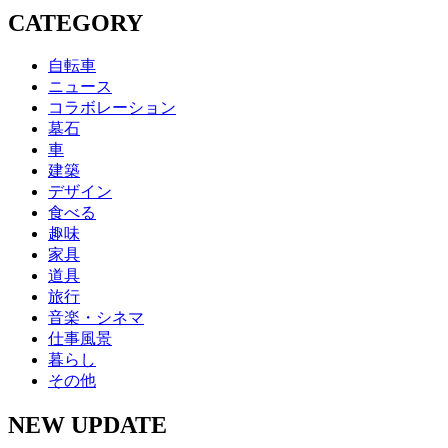
CATEGORY
自転車
ニュース
コラボレーション
墓石
車
建築
デザイン
食べる
趣味
家具
道具
旅行
音楽・シネマ
仕事風景
暮らし
その他
NEW UPDATE