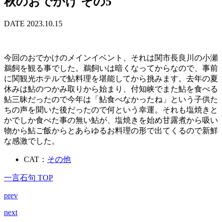
秋のおでかけ その5
DATE 2023.10.15
今回のおでかけのメインイベント、それは関市長良川の小瀬
鵜飼を観る事でした。鵜飼いは暗くなってからなので、事前
に関観光ホテルで鮎料理を堪能してから挑みます。去年の夏
休みは鮎のつかみ取りから始まり、付知峡でまた鮎を食べる
鮎三昧だったので今年は「鮎食べなかったね」という子供た
ちの声を聞いた後だったので何という幸運。それも塩焼きと
かでしか食べた事の無い鮎が、塩焼きを始め甘露煮から吸い
物から鮎ご飯からとあらゆるお料理の形で出てくるので新鮮
な感激でした。
CAT：
その他
一言石句 TOP
prev
next