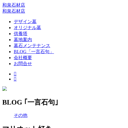
和泉石材店
和泉石材店
デザイン墓
オリジナル墓
供養塔
墓地案内
墓石メンテナンス
BLOG「一言石句」
会社概要
お問合せ
BLOG ｢一言石句｣
その他