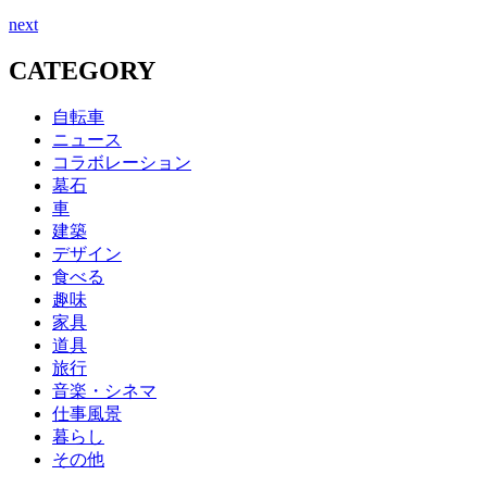
next
CATEGORY
自転車
ニュース
コラボレーション
墓石
車
建築
デザイン
食べる
趣味
家具
道具
旅行
音楽・シネマ
仕事風景
暮らし
その他