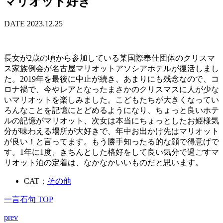
マリオット好き
DATE 2023.12.25
長女が2歳の頃から参加している某国際奉仕団体のクリスマ
ス家族例会が名古屋マリオットアソシアホテルが復活しまし
た。2019年を最後に中止が続き、あまりにも残念なので、コ
ロナ禍で、今やレアとなったまさかのクリスマスに人が少な
いマリオットを楽しみました。こどもたちが大きくなってい
ろんなことを記憶にとどめるようになり、ちょっと良いホテ
ルの記憶がマリオット、次女は本当にちょっとしたお姫様気
分が味わえる場所が大好きで、年中お出かけ先はマリオット
が良い！と言ってます。もう勝手知ったる的な顔で得意げで
す。1年に1度、きちんとした格好をして良い気分で過ごすマ
リオット泊の定着は、なかなかいいものだと思います。
CAT：
その他
一言石句 TOP
prev