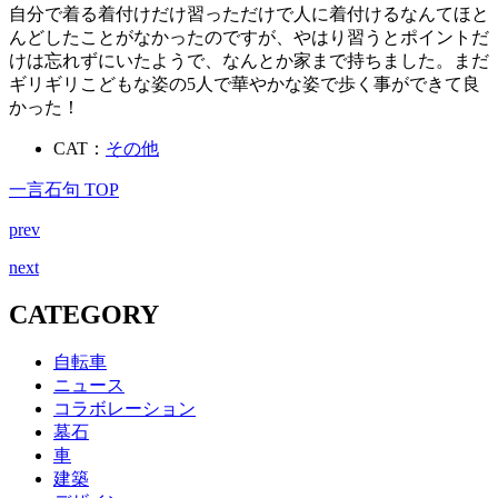
自分で着る着付けだけ習っただけで人に着付けるなんてほと
んどしたことがなかったのですが、やはり習うとポイントだ
けは忘れずにいたようで、なんとか家まで持ちました。まだ
ギリギリこどもな姿の5人で華やかな姿で歩く事ができて良
かった！
CAT：
その他
一言石句 TOP
prev
next
CATEGORY
自転車
ニュース
コラボレーション
墓石
車
建築