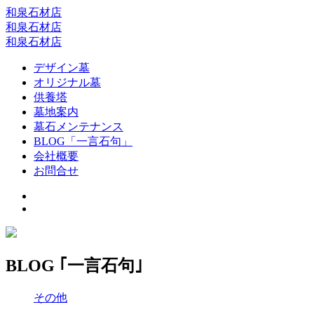
和泉石材店
和泉石材店
和泉石材店
デザイン墓
オリジナル墓
供養塔
墓地案内
墓石メンテナンス
BLOG「一言石句」
会社概要
お問合せ
BLOG ｢一言石句｣
その他