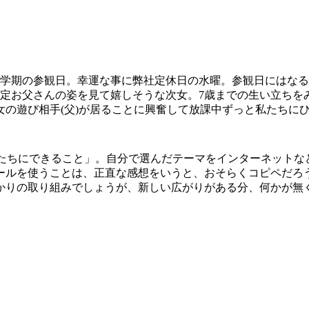
3学期の参観日。幸運な事に弊社定休日の水曜。参観日にはな
の定お父さんの姿を見て嬉しそうな次女。7歳までの生い立ちを
の遊び相手(父)が居ることに興奮して放課中ずっと私たちに
 ～私たちにできること」。自分で選んだテーマをインターネット
ールを使うことは、正直な感想をいうと、おそらくコピペだろ
かりの取り組みでしょうが、新しい広がりがある分、何かが無