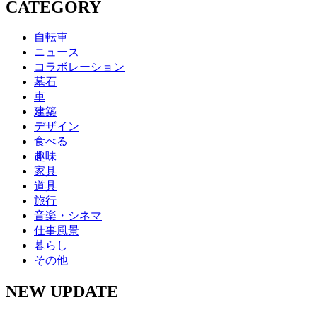
CATEGORY
自転車
ニュース
コラボレーション
墓石
車
建築
デザイン
食べる
趣味
家具
道具
旅行
音楽・シネマ
仕事風景
暮らし
その他
NEW UPDATE