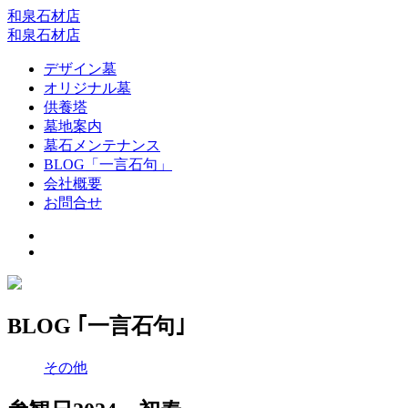
和泉石材店
和泉石材店
デザイン墓
オリジナル墓
供養塔
墓地案内
墓石メンテナンス
BLOG「一言石句」
会社概要
お問合せ
BLOG ｢一言石句｣
その他