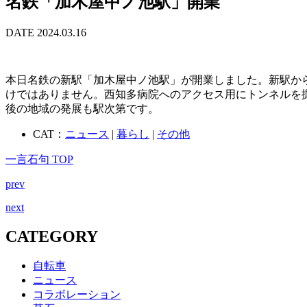
名鉄「加木屋中ノ池駅」開業
DATE 2024.03.16
本日名鉄の新駅「加木屋中ノ池駅」が開業しました。新駅か
けではありません。西知多病院へのアクセス用にトンネルを
後の地域の発展も駅次第です。
CAT：
ニュース
|
暮らし
|
その他
一言石句 TOP
prev
next
CATEGORY
自転車
ニュース
コラボレーション