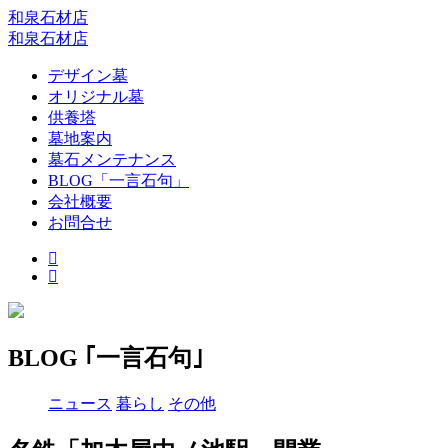
和泉石材店
和泉石材店
デザイン墓
オリジナル墓
供養塔
墓地案内
墓石メンテナンス
BLOG「一言石句」
会社概要
お問合せ
BLOG ｢一言石句｣
ニュース
暮らし
その他