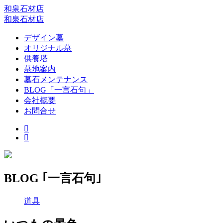
和泉石材店
和泉石材店
デザイン墓
オリジナル墓
供養塔
墓地案内
墓石メンテナンス
BLOG「一言石句」
会社概要
お問合せ
BLOG ｢一言石句｣
道具