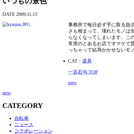
いつもの景色
DATE 2009.11.15
事務所で毎日必ず手に取る急須
さも相まって、壊れたモノは
らなくなってしまいます。こ
常滑のとあるお店でオマケで
っちゃって結局かかせないモ
CAT：
道具
一言石句 TOP
prev
next
CATEGORY
自転車
ニュース
コラボレーション