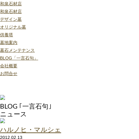
和泉石材店
和泉石材店
デザイン墓
オリジナル墓
供養塔
墓地案内
墓石メンテナンス
BLOG「一言石句」
会社概要
お問合せ
BLOG ｢一言石句｣
ニュース
ハルノヒ・マルシェ
2012.02.13