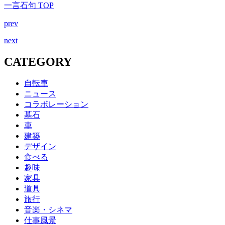
一言石句 TOP
prev
next
CATEGORY
自転車
ニュース
コラボレーション
墓石
車
建築
デザイン
食べる
趣味
家具
道具
旅行
音楽・シネマ
仕事風景