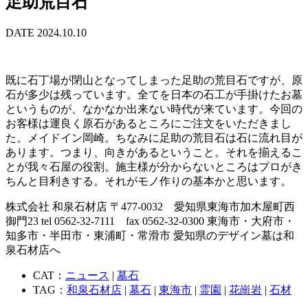
足助荒目石
DATE 2024.10.10
既に石丁場が閉山となってしまった足助の荒目石ですが、原
石が多少は残っています。全てを日本の石工が手掛けたお墓
というものが、なかなか出来ない時代が来ています。今回の
お客様は運良く原石があるところにご注文をいただきまし
た。メイドイン岡崎。ちなみに足助の荒目石は石に流れ目が
あります。つまり、向きがあるということ。それを揃えるこ
とが我々石屋の役割。施主様が分からないところはプロがき
ちんと目利きする。それがモノ作りの基本かと思います。
株式会社 和泉石材店 〒477-0032 愛知県東海市加木屋町西
御門23 tel 0562-32-7111 fax 0562-32-0300 東海市・大府市・
知多市・半田市・東浦町・常滑市 愛知県のデザイン墓は和
泉石材店へ
CAT：
ニュース
|
墓石
TAG：
和泉石材店
|
墓石
|
東海市
|
霊園
|
花崗岩
|
石材