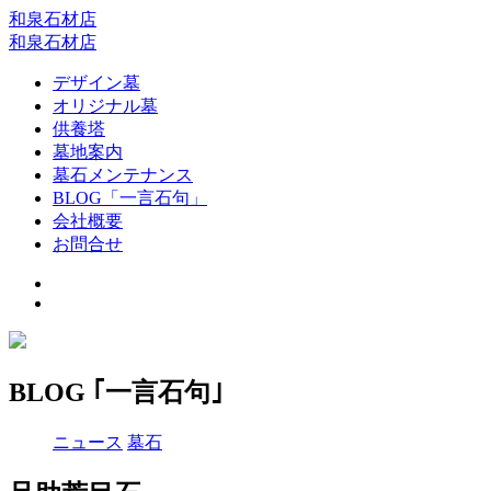
和泉石材店
和泉石材店
デザイン墓
オリジナル墓
供養塔
墓地案内
墓石メンテナンス
BLOG「一言石句」
会社概要
お問合せ
BLOG ｢一言石句｣
ニュース
墓石