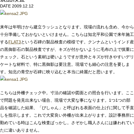
DATE 2009.12.12
来年は年明けから建立ラッシュとなります。現場の流れも含め、今から
十分準備しておかないといけません。こちらは知北平和公園で来年施工
する
FLAT3
という石碑の製品検査の模様です。クンナムというインド産
の黒御影石の製品検査ですが、キズが付かないように毛布の上で慎重に
チェック。石という素材は硬いようですが意外とキズが付きやすいデリ
ケートな材料で、特に黒御影は要注意。現場でも細心の注意を要しま
す。知北の青空が石碑に映り込むと本当に綺麗だと思います。
こちらは外柵チェック中。寸法の確認や図面との照合を行います。ここ
で問題を発見出来ない場合、現場で大変な事になります。1つ1つの部
品を確認した結果、「びしゃん」と呼ばれる表面の仕上げに関して手直
しを指示します。これで大変良い外柵が出来上がります。設計事務所に
勤めている時はこんな検査ばっかし。さぞかし職人さんには嫌われてい
たに違いありません。