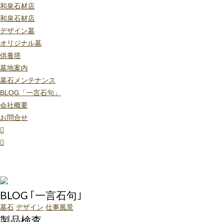
和泉石材店
和泉石材店
デザイン墓
オリジナル墓
供養塔
墓地案内
墓石メンテナンス
BLOG「一言石句」
会社概要
お問合せ
BLOG ｢一言石句｣
墓石
デザイン
仕事風景
製品検査