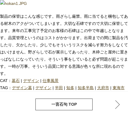
製品の保管はこんな感じです。雨ざらし厳禁。雨に当てると梱包してあ
る材木のアクがついてしまいます。大切な石碑ですので大切に保管して
ます。来年の工事完了予定のお客様の石碑はこの中で年越しとなりま
す。品質管理というのはコストがかかります。出荷までの間に製品を汚
したり、欠かしたり。少しでもそういうリスクを減らす努力をしなくて
はいけません。野ざらしで石が展示してあったり、木枠ごと屋外に置き
っぱなしになっていたり。そういう事をしていると必ず問題が起こりま
す。一時が万事。そういう品質に対する意識が色々な所に現れるので
す。
CAT：
墓石
|
デザイン
|
仕事風景
TAG：
デザイン墓
|
デザイン
|
半田
|
知多
|
知多半島
|
大府市
|
東海市
next
pre
一言石句 TOP