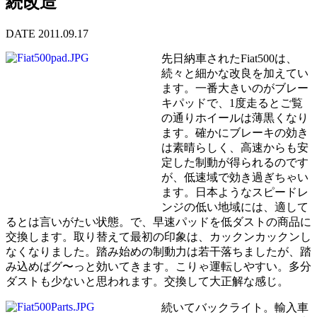
続改造
DATE 2011.09.17
先日納車されたFiat500は、
続々と細かな改良を加えてい
ます。一番大きいのがブレー
キパッドで、1度走るとご覧
の通りホイールは薄黒くなり
ます。確かにブレーキの効き
は素晴らしく、高速からも安
定した制動が得られるのです
が、低速域で効き過ぎちゃい
ます。日本ようなスピードレ
ンジの低い地域には、適して
るとは言いがたい状態。で、早速パッドを低ダストの商品に
交換します。取り替えて最初の印象は、カックンカックンし
なくなりました。踏み始めの制動力は若干落ちましたが、踏
み込めばグ〜っと効いてきます。こりゃ運転しやすい。多分
ダストも少ないと思われます。交換して大正解な感じ。
続いてバックライト。輸入車