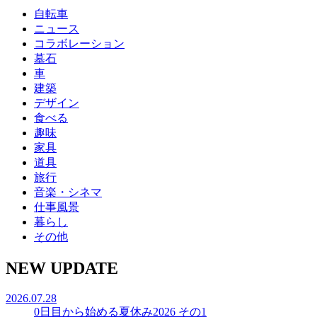
自転車
ニュース
コラボレーション
墓石
車
建築
デザイン
食べる
趣味
家具
道具
旅行
音楽・シネマ
仕事風景
暮らし
その他
NEW UPDATE
2026.07.28
0日目から始める夏休み2026 その1