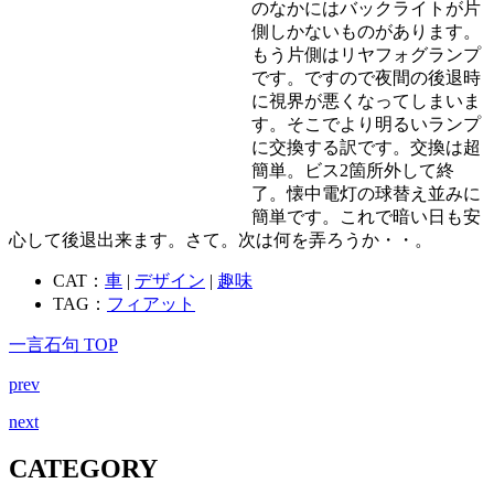
のなかにはバックライトが片
側しかないものがあります。
もう片側はリヤフォグランプ
です。ですので夜間の後退時
に視界が悪くなってしまいま
す。そこでより明るいランプ
に交換する訳です。交換は超
簡単。ビス2箇所外して終
了。懐中電灯の球替え並みに
簡単です。これで暗い日も安
心して後退出来ます。さて。次は何を弄ろうか・・。
CAT：
車
|
デザイン
|
趣味
TAG：
フィアット
一言石句 TOP
prev
next
CATEGORY