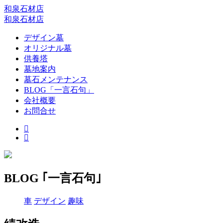
和泉石材店
和泉石材店
デザイン墓
オリジナル墓
供養塔
墓地案内
墓石メンテナンス
BLOG「一言石句」
会社概要
お問合せ
BLOG ｢一言石句｣
車
デザイン
趣味