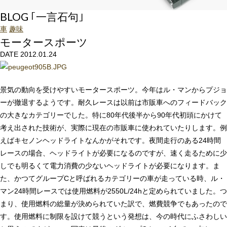
BLOG ｢一言石句｣
車
趣味
モータースポーツ
DATE 2012.01.24
景気の動向を受けやすいモータースポーツ。今年はル・マンからプジョ
ーが撤退するようです。耐久レースは以前は市販車へのフィードバック
の大きなカテゴリーでした。特に80年代後半から90年代初頭にかけて
考え出された技術が、実際に現在の市販車に使われていたりします。例
えばキセノンヘッドライトなんかがそれです。夜間走行のある24時間
レースの場合、ヘッドライトが必要になるのですが、速く走るために少
しでも明るくて電力消費の少ないヘッドライトが必要になります。ま
た、かつてグループCと呼ばれるカテゴリーの車が走っている時、ル・
マン24時間レースでは使用燃料が2550L/24hと定められていました。つ
まり、使用燃料の総量が決められていた訳で、燃費競争でもあったので
す。使用燃料に制限を設けて競うという発想は、今の時代にふさわしい