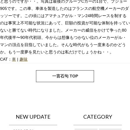
と思うのですが・・。写真は最後のグループCカーの1台で、プジョー
905です。この車、車体を製造したのはフランスの航空機メーカーのダ
ッソーです。この頃にはアマチュアがル・マン24時間レースを制する
のは事実上不可能な状況にあって、巨額の投資が可能な体制を持ってい
ないと勝てない時代になりました。メーカーの威信をかけて争った80
年代後半〜90年代初頭、今からは想像もつかない位のメーカーがル・
マンの頂点を目指していました。そんな時代がもう一度来るのかどう
か。もう一度夢を見たいと思うのは私だけでしょうかね・・。
CAT：
車
|
趣味
next
pre
一言石句 TOP
NEW UPDATE
CATEGORY