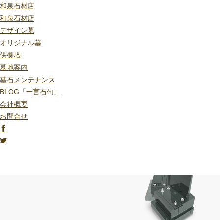
和泉石材店
和泉石材店
デザイン墓
オリジナル墓
供養塔
墓地案内
墓石メンテナンス
BLOG「一言石句」
会社概要
お問合せ