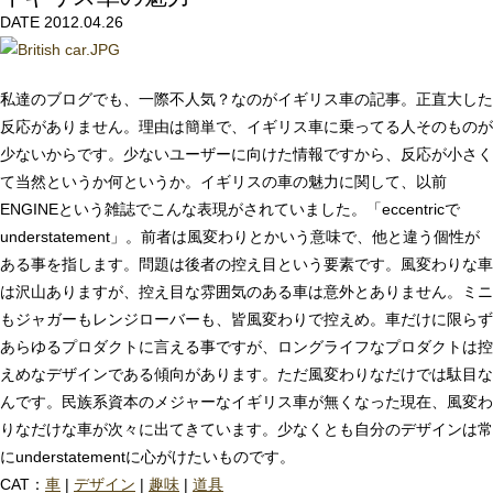
DATE 2012.04.26
私達のブログでも、一際不人気？なのがイギリス車の記事。正直大した
反応がありません。理由は簡単で、イギリス車に乗ってる人そのものが
少ないからです。少ないユーザーに向けた情報ですから、反応が小さく
て当然というか何というか。イギリスの車の魅力に関して、以前
ENGINEという雑誌でこんな表現がされていました。「eccentricで
understatement」。前者は風変わりとかいう意味で、他と違う個性が
ある事を指します。問題は後者の控え目という要素です。風変わりな車
は沢山ありますが、控え目な雰囲気のある車は意外とありません。ミニ
もジャガーもレンジローバーも、皆風変わりで控えめ。車だけに限らず
あらゆるプロダクトに言える事ですが、ロングライフなプロダクトは控
えめなデザインである傾向があります。ただ風変わりなだけでは駄目な
んです。民族系資本のメジャーなイギリス車が無くなった現在、風変わ
りなだけな車が次々に出てきています。少なくとも自分のデザインは常
にunderstatementに心がけたいものです。
CAT：
車
|
デザイン
|
趣味
|
道具