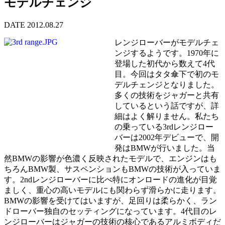
モデルチェンジ
DATE 2012.08.27
レンジローバーがモデルチェ
ンジするようです。1970年に
登場した初代から数えて4代
目。今回はタタ傘下で初のモ
デルチェンジとなりました。
多くの技術をジャガーと共有
しているという話ですが、詳
細はよく解りません。私たち
の乗っている3rdレンジロー
バーは2002年デビューで、開
発はBMWが行いました。当
然BMWの影響が色濃く反映されたモデルで、エンジンはも
ちろんBMW製、サスペンションもBMWの技術が入っていま
す。2ndレンジローバーに比べ特にオンロードの進化が目覚
ましく、重心の高いモデルにも関わらず滑らかに走ります。
BMWの影響を受けてはいますが、足回りは柔らかく、ラン
ドローバー独自のセッティングになっています。4代目のレ
ンジローバーはジャガーの技術の核心であるアルミボディだ