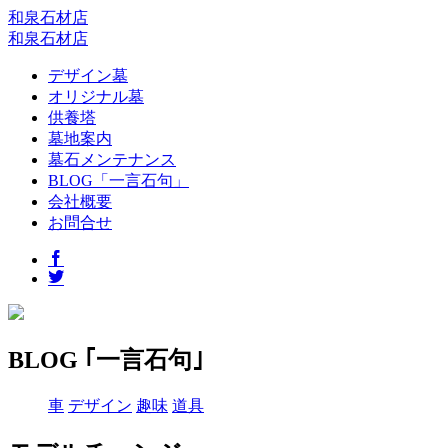
和泉石材店
和泉石材店
デザイン墓
オリジナル墓
供養塔
墓地案内
墓石メンテナンス
BLOG「一言石句」
会社概要
お問合せ
BLOG ｢一言石句｣
車
デザイン
趣味
道具