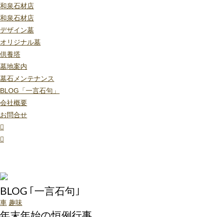
和泉石材店
和泉石材店
デザイン墓
オリジナル墓
供養塔
墓地案内
墓石メンテナンス
BLOG「一言石句」
会社概要
お問合せ
BLOG ｢一言石句｣
車
趣味
年末年始の恒例行事