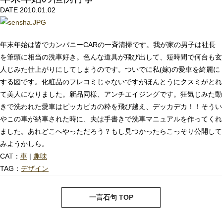
DATE 2010.01.02
年末年始は皆でカンパニーCARの一斉清掃です。我が家の男子は社長
を筆頭に相当の洗車好き。色んな道具が飛び出して、短時間で何台も玄
人じみた仕上がりにしてしまうのです。ついでに私(嫁)の愛車を綺麗に
する図です。化粧品のフレコミじゃないですがほんとうにクスミがとれ
て美人になりました。新品同様、アンチエイジングです。狂気じみた動
きで洗われた愛車はピッカピカの粋を飛び越え、デッカデカ！！そうい
やこの車が納車された時に、夫は手書きで洗車マニュアルを作ってくれ
ました。あれどこへやっただろう？もし見つかったらこっそり公開して
みようかしら。
CAT：
車
|
趣味
TAG：
デザイン
next
pre
一言石句 TOP