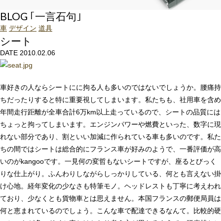
BLOG ｢一言石句｣
車
デザイン
道具
シート
DATE 2010.02.06
車好きの人ならシートにに拘る人も多いのではないでしょうか。腰痛持
ちだったりすると特に重要視してしまいます。私たちも、社用車を含め
年間走行距離が全車合計6万km以上走っているので、シートの品質には
ちょっと拘ってしまいます。エンジンパワーや燃費といった、数字に現
れない部分であり、割といい加減に作られている車も多いのです。私た
ちの間ではシートは総合的にフランス車が好みのようで、一番評価が高
いのがkangooです。一見何の変哲もないシートですが、座るとびっく
りな仕上がり。ふんわりしながらしっかりしている、何とも言えない掛
け心地。経年変化の少なさも特筆モノ。ヘッドレストも丁寧に考えわれ
ており、少なくとも貨物車とは思えません。本国フランスの郵便局員は
何と恵まれているのでしょう。こんな車で配達できるなんて。比較的硬