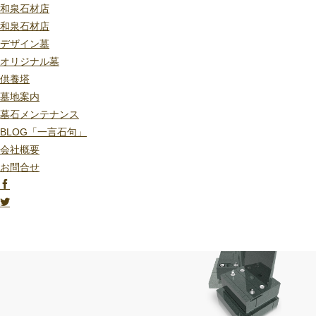
和泉石材店
和泉石材店
デザイン墓
オリジナル墓
供養塔
墓地案内
墓石メンテナンス
BLOG「一言石句」
会社概要
お問合せ