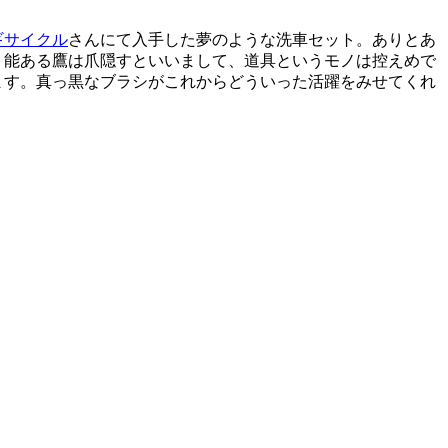
ギサイクル
さんにて入手した夢のような洗車セット。ありとあ
。能ある鷹は爪隠すといいまして、道具というモノは控えめで
ます。真っ黒なブラシがこれからどういった活躍をみせてくれ