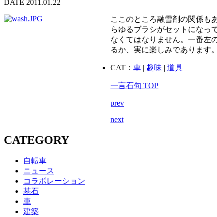
DATE 2011.01.22
ここのところ融雪剤の関係も
らゆるブラシがセットになっ
なくてはなりません。一番左
るか、実に楽しみであります
CAT：
車
|
趣味
|
道具
一言石句 TOP
prev
next
CATEGORY
自転車
ニュース
コラボレーション
墓石
車
建築