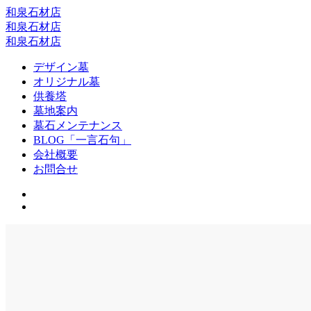
和泉石材店
和泉石材店
和泉石材店
デザイン墓
オリジナル墓
供養塔
墓地案内
墓石メンテナンス
BLOG「一言石句」
会社概要
お問合せ