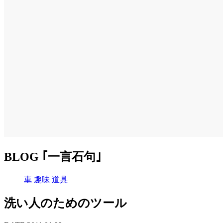
BLOG ｢一言石句｣
車
趣味
道具
洗い人のためのツール