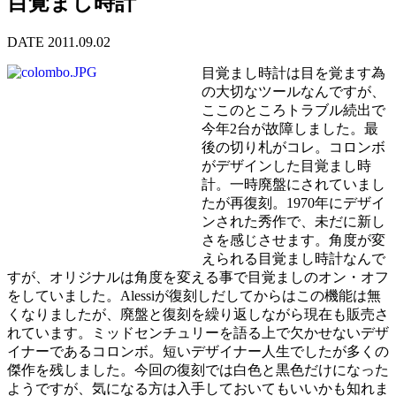
目覚まし時計
DATE 2011.09.02
目覚まし時計は目を覚ます為
の大切なツールなんですが、
ここのところトラブル続出で
今年2台が故障しました。最
後の切り札がコレ。コロンボ
がデザインした目覚まし時
計。一時廃盤にされていまし
たが再復刻。1970年にデザイ
ンされた秀作で、未だに新し
さを感じさせます。角度が変
えられる目覚まし時計なんで
すが、オリジナルは角度を変える事で目覚ましのオン・オフ
をしていました。Alessiが復刻しだしてからはこの機能は無
くなりましたが、廃盤と復刻を繰り返しながら現在も販売さ
れています。ミッドセンチュリーを語る上で欠かせないデザ
イナーであるコロンボ。短いデザイナー人生でしたが多くの
傑作を残しました。今回の復刻では白色と黒色だけになった
ようですが、気になる方は入手しておいてもいいかも知れま