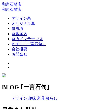
和泉石材店
和泉石材店
デザイン墓
オリジナル墓
供養塔
墓地案内
墓石メンテナンス
BLOG「一言石句」
会社概要
お問合せ
BLOG ｢一言石句｣
デザイン
趣味
道具
暮らし