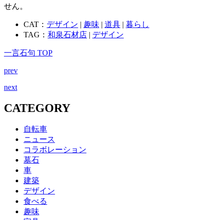
せん。
CAT：
デザイン
|
趣味
|
道具
|
暮らし
TAG：
和泉石材店
|
デザイン
一言石句 TOP
prev
next
CATEGORY
自転車
ニュース
コラボレーション
墓石
車
建築
デザイン
食べる
趣味