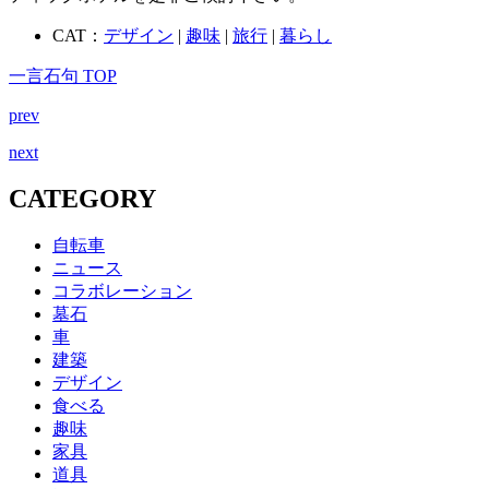
CAT：
デザイン
|
趣味
|
旅行
|
暮らし
一言石句 TOP
prev
next
CATEGORY
自転車
ニュース
コラボレーション
墓石
車
建築
デザイン
食べる
趣味
家具
道具