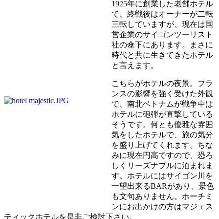
1925年に創業した老舗ホテル
で、終戦後はオーナーが二転
三転していますが、現在は国
営企業のサイゴンツーリスト
社の傘下にあります。まさに
時代と共に生きてきたホテル
と言えます。
こちらがホテルの夜景。フラ
ンスの影響を強く受けた外観
で、南北ベトナムが戦争中は
ホテルに砲弾が直撃している
そうです。何とも優雅な雰囲
気をしたホテルで、旅の気分
を盛り上げてくれます。ちな
みに現在円高ですので、恐ろ
しくリーズナブルに泊まれま
す。ホテルにはサイゴン川を
一望出来るBARがあり、景色
も文句ありません。ホーチミ
ンにお出かけの方はマジェス
ティックホテルを是非ご検討下さい。