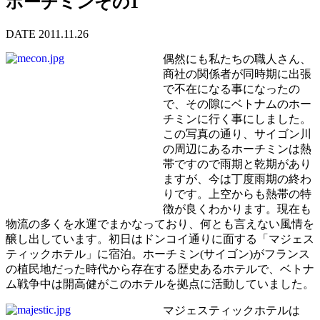
ホーチミンその1
DATE 2011.11.26
偶然にも私たちの職人さん、
商社の関係者が同時期に出張
で不在になる事になったの
で、その隙にベトナムのホー
チミンに行く事にしました。
この写真の通り、サイゴン川
の周辺にあるホーチミンは熱
帯ですので雨期と乾期があり
ますが、今は丁度雨期の終わ
りです。上空からも熱帯の特
徴が良くわかります。現在も
物流の多くを水運でまかなっており、何とも言えない風情を
醸し出しています。初日はドンコイ通りに面する「マジェス
ティックホテル」に宿泊。ホーチミン(サイゴン)がフランス
の植民地だった時代から存在する歴史あるホテルで、ベトナ
ム戦争中は開高健がこのホテルを拠点に活動していました。
マジェスティックホテルは