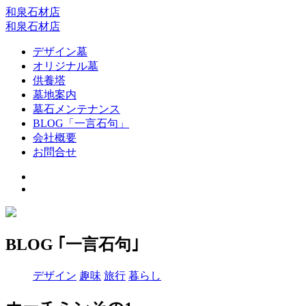
和泉石材店
和泉石材店
デザイン墓
オリジナル墓
供養塔
墓地案内
墓石メンテナンス
BLOG「一言石句」
会社概要
お問合せ
BLOG ｢一言石句｣
デザイン
趣味
旅行
暮らし