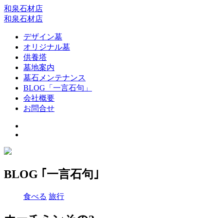
和泉石材店
和泉石材店
デザイン墓
オリジナル墓
供養塔
墓地案内
墓石メンテナンス
BLOG「一言石句」
会社概要
お問合せ
BLOG ｢一言石句｣
食べる
旅行