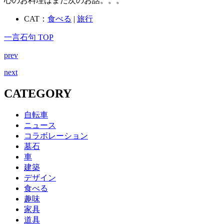
心のお料理はまた次のお話。。。
CAT：
食べる
|
旅行
一言石句 TOP
prev
next
CATEGORY
自転車
ニュース
コラボレーション
墓石
車
建築
デザイン
食べる
趣味
家具
道具