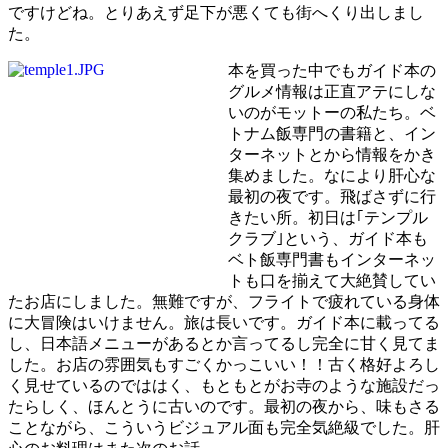
ですけどね。とりあえず足下が悪くても街へくり出しまし
た。
本を買った中でもガイド本の
グルメ情報は正直アテにしな
いのがモットーの私たち。ベ
トナム飯専門の書籍と、イン
ターネットとから情報をかき
集めました。なにより肝心な
最初の夜です。飛ばさずに行
きたい所。初日は｢テンプル
クラブ｣という、ガイド本も
ベト飯専門書もインターネッ
トも口を揃えて大絶賛してい
たお店にしました。無難ですが、フライトで疲れている身体
に大冒険はいけません。旅は長いです。ガイド本に載ってる
し、日本語メニューがあるとか言ってるし完全に甘く見てま
した。お店の雰囲気もすごくかっこいい！！古く格好よろし
く見せているのでははく、もともとがお寺のような施設だっ
たらしく、ほんとうに古いのです。最初の夜から、味もさる
ことながら、こういうビジュアル面も完全気絶級でした。肝