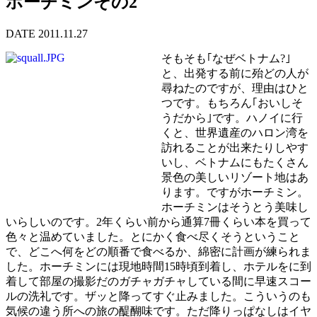
ホーチミンその2
DATE 2011.11.27
そもそも｢なぜベトナム?｣
と、出発する前に殆どの人が
尋ねたのですが、理由はひと
つです。もちろん｢おいしそ
うだから｣です。ハノイに行
くと、世界遺産のハロン湾を
訪れることが出来たりしやす
いし、ベトナムにもたくさん
景色の美しいリゾート地はあ
ります。ですがホーチミン。
ホーチミンはそうとう美味し
いらしいのです。2年くらい前から通算7冊くらい本を買って
色々と温めていました。とにかく食べ尽くそうということ
で、どこへ何をどの順番で食べるか、綿密に計画が練られま
した。ホーチミンには現地時間15時頃到着し、ホテルをに到
着して部屋の撮影だのガチャガチャしている間に早速スコー
ルの洗礼です。ザッと降ってすぐ止みました。こういうのも
気候の違う所への旅の醍醐味です。ただ降りっぱなしはイヤ