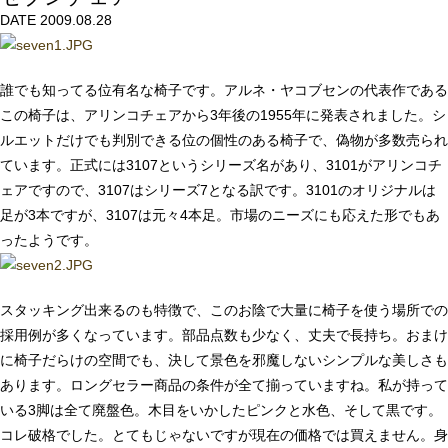
DATE 2009.08.28
誰でも知ってる位有名な椅子です。アルネ・ヤコブセンの代表作である
この椅子は、アリンコチェアから3年後の1955年に発表されました。シ
ルエットだけでも判別できる位の個性のある椅子で、偽物が多数売られ
ています。正式には3107というシリーズ名があり、3101がアリンコチ
ェアですので、3107はシリーズ7となる訳です。3101のオリジナルは
足が3本ですが、3107は元々4本足。市場のニーズにも応えた形でもあ
ったようです。
スタッキング出来るのも特徴で、このお陰で大量に椅子を使う場所での
採用例が多くなっています。部品点数も少なく、丈夫で長持ち。おまけ
に椅子だらけの空間でも、決して景色を邪魔しないシンプルな美しさも
あります。ロングセラー商品の条件が全て揃っていますね。私が持って
いる3脚は全て廃盤色。木目をいかしたピンクと水色、そして黒です。
コレ破格でした。とてもじゃないですが現在の価格では買えません。身