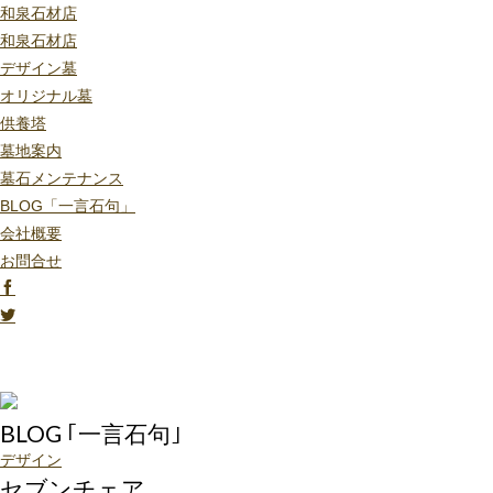
和泉石材店
和泉石材店
デザイン墓
オリジナル墓
供養塔
墓地案内
墓石メンテナンス
BLOG「一言石句」
会社概要
お問合せ
BLOG ｢一言石句｣
デザイン
セブンチェア