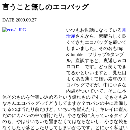
言うこと無しのエコバッグ
DATE 2009.09.27
いつもお世話になっている
常
滑屋
さんから、素晴らしく良
くできたエコバッグを戴いて
しまいました。その名もflip
& tumble フリップ&タンブ
ル。直訳すると、裏返し＆コ
ロコロ です。どう良くでき
てるかといいますと、見た目
よくある薄くて軽い素材のエ
コバッグですが、中に小さな
内袋がついていて、そこに本
体そのものを仕舞い込めるという優れものです。そもそもみ
なさんエコバッグってどうしてますか？カバンの中に常備し
てるのは当たり前だけど、いちいち畳んだり、キレイに畳ん
だのにカバンの中で解けたり。小さな袋に入っているタイプ
のも、やはりいちいち畳まなくてはならないし、小さな袋を
なくしたり落としたりしてしまいがちです。とにかく私はい