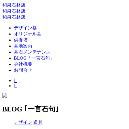
和泉石材店
和泉石材店
和泉石材店
デザイン墓
オリジナル墓
供養塔
墓地案内
墓石メンテナンス
BLOG「一言石句」
会社概要
お問合せ
BLOG ｢一言石句｣
デザイン
道具