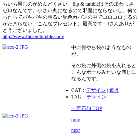
ちいち畳むのがめんどくさい！flip & tumbleはその煩わしさ
ゼロなんです。小さい丸になるので邪魔にならないし、何て
ったってパキパキの明るい配色カバンの中でコロコロするの
がたまらない。こんなプレゼント、最高です！Iさんありが
とうございました。
http://www.flipandtumble.com/
中に何やら袋のようなもの
が。
その袋に外側の袋を入れると
こんなボールみたいな感じに
なるんです。
CAT：
デザイン
|
道具
TAG：
デザイン
一言石句 TOP
prev
next