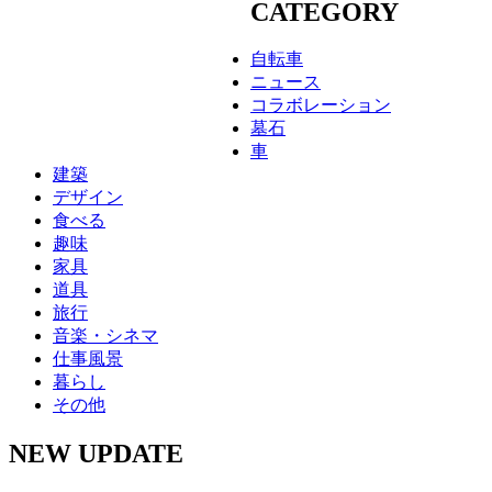
CATEGORY
自転車
ニュース
コラボレーション
墓石
車
建築
デザイン
食べる
趣味
家具
道具
旅行
音楽・シネマ
仕事風景
暮らし
その他
NEW UPDATE