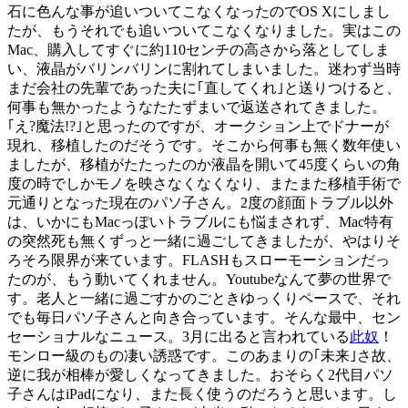
石に色んな事が追いついてこなくなったのでOS Xにしまし
たが、もうそれでも追いついてこなくなりました。実はこの
Mac、購入してすぐに約110センチの高さから落としてしま
い、液晶がバリンバリンに割れてしまいました。迷わず当時
まだ会社の先輩であった夫に｢直してくれ｣と送りつけると、
何事も無かったようなたたずまいで返送されてきました。
｢え?魔法!?｣と思ったのですが、オークション上でドナーが
現れ、移植したのだそうです。そこから何事も無く数年使い
ましたが、移植がたたったのか液晶を開いて45度くらいの角
度の時でしかモノを映さなくなくなり、またまた移植手術で
元通りとなった現在のパソ子さん。2度の顔面トラブル以外
は、いかにもMacっぽいトラブルにも悩まされず、Mac特有
の突然死も無くずっと一緒に過ごしてきましたが、やはりそ
ろそろ限界が来ています。FLASHもスローモーションだっ
たのが、もう動いてくれません。Youtubeなんて夢の世界で
す。老人と一緒に過ごすかのごときゆっくりペースで、それ
でも毎日パソ子さんと向き合っています。そんな最中、セン
セーショナルなニュース。3月に出ると言われている
此奴
！
モンロー級のもの凄い誘惑です。このあまりの｢未来｣さ故、
逆に我が相棒が愛しくなってきました。おそらく2代目パソ
子さんはiPadになり、また長く使うのだろうと思います。し