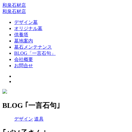
和泉石材店
和泉石材店
デザイン墓
オリジナル墓
供養塔
墓地案内
墓石メンテナンス
BLOG「一言石句」
会社概要
お問合せ
BLOG ｢一言石句｣
デザイン
道具