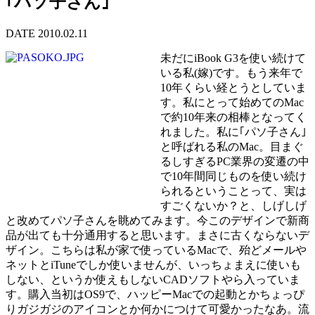
｢パソ子さん｣
DATE 2010.02.11
未だにiBook G3を使い続けて
いる私(嫁)です。もう来年で
10年くらい経とうとしていま
す。私にとって始めてのMac
で約10年来の相棒となってく
れました。私に｢パソ子さん｣
と呼ばれる私のMac。目まぐ
るしすぎるPC業界の変遷の中
で10年間同じものを使い続け
られるということって、実は
すごくないか？と、しげしげ
と改めてパソ子さんを眺めてみます。今このデザインで新商
品が出ても十分通用すると思います。まさに古くならないデ
ザイン。こちらは私が家で使っているMacで、殆どメールや
ネットとiTuneでしか使いませんが、いっちょまえに使いも
しない、というか使えもしないCADソフトやら入っていま
す。購入当初はOS9で、ハッピーMacでの起動とかちょっぴ
りガジガジのアイコンとか何かにつけて可愛かったなあ。流