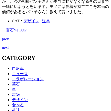
かし、今の相棒パソ子さんが本当に動かなくなるその日まで
一緒にいようと思います。モノには愛着が持ててこそ本当の
価値があるとパソ子さんに教えて貰いました。
CAT：
デザイン
|
道具
一言石句 TOP
prev
next
CATEGORY
自転車
ニュース
コラボレーション
墓石
車
建築
デザイン
食べる
趣味