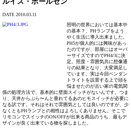
ルイス・ポールセン
DATE 2010.03.11
照明の世界においては基本中
の基本？、PHランプをよう
やく生活に導入出来ました。
PH5が個人的には興味があっ
たのですが、部屋にはオーバ
ーサイズですのでPH4/3に決
定。照度・雰囲気共に想像通
りの結果となり、大変満足し
ています。実は今回ペンダン
トライトを設置する上で頭を
悩ませたのが古い家の電気関
係の処理方法で、基本的に壁面スイッチがないんです。つま
り、天井からぶら〜んと垂れてるあのヒモスイッチが必要に
なる訳です。それはそれで雰囲気としては良いのですが、少
なくともPHランプとの相性はよろしくありません。そこで
リモコンでスイッチのON/OFFが出来る商品のうち、最もデ
ザインが良く出来ている物を探しました。