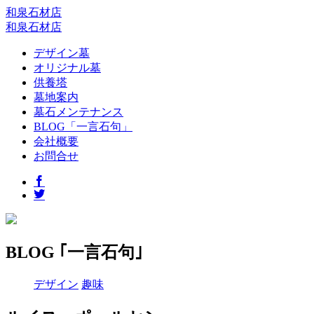
和泉石材店
和泉石材店
デザイン墓
オリジナル墓
供養塔
墓地案内
墓石メンテナンス
BLOG「一言石句」
会社概要
お問合せ
BLOG ｢一言石句｣
デザイン
趣味