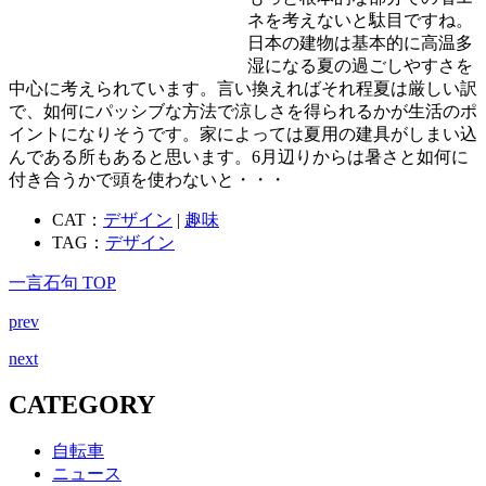
ネを考えないと駄目ですね。
日本の建物は基本的に高温多
湿になる夏の過ごしやすさを
中心に考えられています。言い換えればそれ程夏は厳しい訳
で、如何にパッシブな方法で涼しさを得られるかが生活のポ
イントになりそうです。家によっては夏用の建具がしまい込
んである所もあると思います。6月辺りからは暑さと如何に
付き合うかで頭を使わないと・・・
CAT：
デザイン
|
趣味
TAG：
デザイン
一言石句 TOP
prev
next
CATEGORY
自転車
ニュース