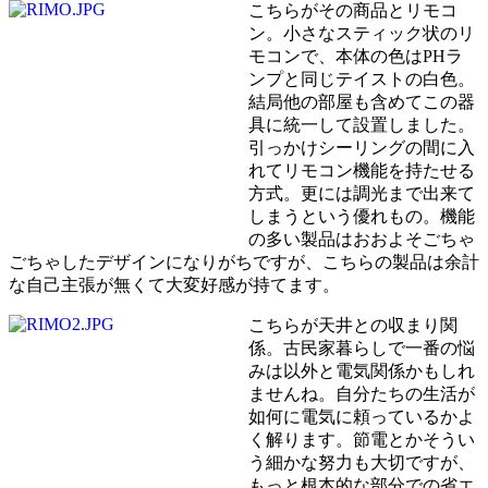
こちらがその商品とリモコ
ン。小さなスティック状のリ
モコンで、本体の色はPHラ
ンプと同じテイストの白色。
結局他の部屋も含めてこの器
具に統一して設置しました。
引っかけシーリングの間に入
れてリモコン機能を持たせる
方式。更には調光まで出来て
しまうという優れもの。機能
の多い製品はおおよそごちゃ
ごちゃしたデザインになりがちですが、こちらの製品は余計
な自己主張が無くて大変好感が持てます。
こちらが天井との収まり関
係。古民家暮らしで一番の悩
みは以外と電気関係かもしれ
ませんね。自分たちの生活が
如何に電気に頼っているかよ
く解ります。節電とかそうい
う細かな努力も大切ですが、
もっと根本的な部分での省エ