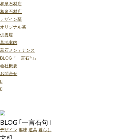
和泉石材店
和泉石材店
デザイン墓
オリジナル墓
供養塔
墓地案内
墓石メンテナンス
BLOG「一言石句」
会社概要
お問合せ
BLOG ｢一言石句｣
デザイン
趣味
道具
暮らし
文机