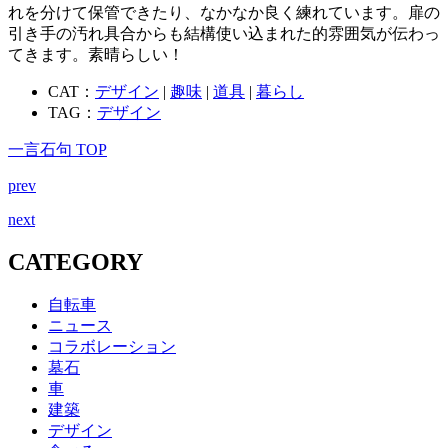
れを分けて保管できたり、なかなか良く練れています。扉の
引き手の汚れ具合からも結構使い込まれた的雰囲気が伝わっ
てきます。素晴らしい！
CAT：
デザイン
|
趣味
|
道具
|
暮らし
TAG：
デザイン
一言石句 TOP
prev
next
CATEGORY
自転車
ニュース
コラボレーション
墓石
車
建築
デザイン