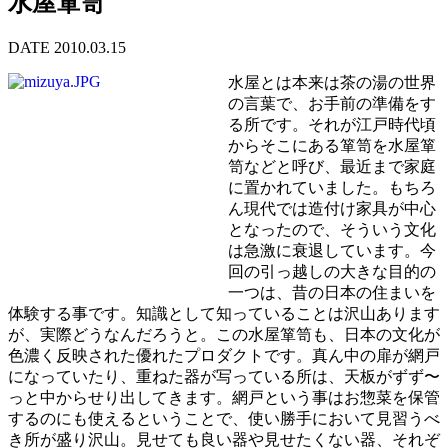
水屋箪笥
DATE 2010.03.15
水屋とは本来は茶の湯の世界
の言葉で、お手前の準備をす
る所です。それが江戸時代頃
からそこにある箪笥を水屋箪
笥などと呼び、最近まで家庭
に置かれていました。もちろ
ん現代では造付け家具が中心
となったので、そういう文化
は急激に衰退しています。今
回の引っ越しの大きな目的の
一つは、昔の日本の住まいを
体験する事です。知識として知っていることは沢山あります
が、実際どうなんだろうと。この水屋箪笥も、日本の文化が
色濃く反映された優れたプロダクトです。真ん中の扉が網戸
になっていたり、重ねた器が写っている所は、天板がずず〜
っと中からせり出してきます。網戸という事はお惣菜を保管
するのにも使えるということで、使い勝手において見習うべ
き所が盛り沢山。見せても良い器や見せたくない器、それぞ