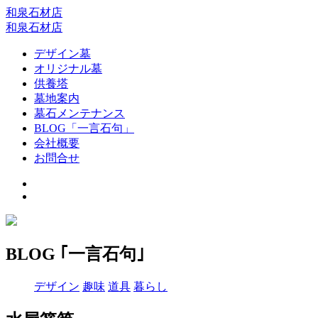
和泉石材店
和泉石材店
デザイン墓
オリジナル墓
供養塔
墓地案内
墓石メンテナンス
BLOG「一言石句」
会社概要
お問合せ
BLOG ｢一言石句｣
デザイン
趣味
道具
暮らし