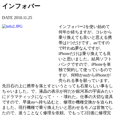
インフォバー
DATE 2010.11.25
インフォバー2を使い始めて
何年か経ちますが、コレから
乗り換えても良いと思える携
帯は1つだけです。auですの
で叶わぬ夢なんですが、
iPhoneだけは乗り換えても良
いと思いました。結局ソフト
バンクですので、iPhoneを単
独で契約して使っているので
すが、何時かauからiPhoneが
売られる事を願っています。
先日石の上に携帯を落とすというとっても石屋らしい事をし
ちゃいました。で、液晶の表示が何だか銀河系の宇宙みたい
にドラマティックになって・・・壊れた。仕事の大切な道具
ですので、早速auへ持ち込むと、修理か機種交換かを迫られ
ました。現行機種で乗り換えたいと思わせるモノは皆無でし
たので、迷うことなく修理を依頼。でもって2日後に修理完