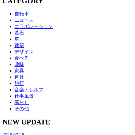
CATEGORY
自転車
ニュース
コラボレーション
墓石
車
建築
デザイン
食べる
趣味
家具
道具
旅行
音楽・シネマ
仕事風景
暮らし
その他
NEW UPDATE
2026.07.28