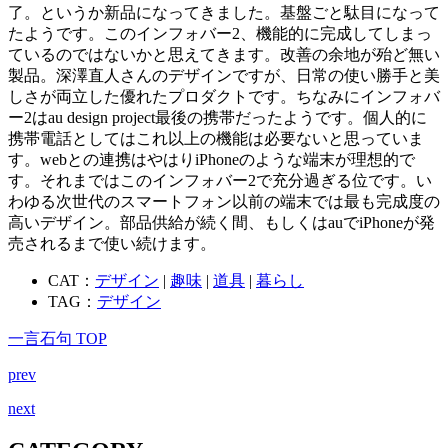
了。というか新品になってきました。基盤ごと駄目になって
たようです。このインフォバー2、機能的に完成してしまっ
ているのではないかと思えてきます。改善の余地が殆ど無い
製品。深澤直人さんのデザインですが、日常の使い勝手と美
しさが両立した優れたプロダクトです。ちなみにインフォバ
ー2はau design project最後の携帯だったようです。個人的に
携帯電話としてはこれ以上の機能は必要ないと思っていま
す。webとの連携はやはりiPhoneのような端末が理想的で
す。それまではこのインフォバー2で充分過ぎる位です。い
わゆる次世代のスマートフォン以前の端末では最も完成度の
高いデザイン。部品供給が続く間、もしくはauでiPhoneが発
売されるまで使い続けます。
CAT：
デザイン
|
趣味
|
道具
|
暮らし
TAG：
デザイン
一言石句 TOP
prev
next