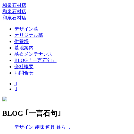
和泉石材店
和泉石材店
和泉石材店
デザイン墓
オリジナル墓
供養塔
墓地案内
墓石メンテナンス
BLOG「一言石句」
会社概要
お問合せ
BLOG ｢一言石句｣
デザイン
趣味
道具
暮らし