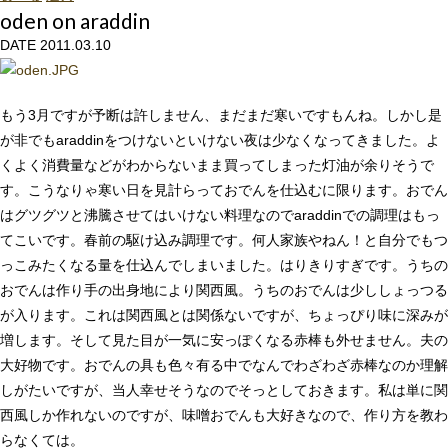
oden on araddin
DATE 2011.03.10
もう3月ですが予断は許しません、まだまだ寒いですもんね。しかし是
が非でもaraddinをつけないといけない夜は少なくなってきました。よ
くよく消費量などがわからないまま買ってしまった灯油が余りそうで
す。こうなりゃ寒い日を見計らっておでんを仕込むに限ります。おでん
はグツグツと沸騰させてはいけない料理なのでaraddinでの調理はもっ
てこいです。春前の駆け込み調理です。何人家族やねん！と自分でもつ
っこみたくなる量を仕込んでしまいました。はりきりすぎです。うちの
おでんは作り手の出身地により関西風。うちのおでんは少ししょっつる
が入ります。これは関西風とは関係ないですが、ちょっぴり味に深みが
増します。そして見た目が一気に安っぽくなる赤棒も外せません。夫の
大好物です。おでんの具も色々有る中でなんでわざわざ赤棒なのか理解
しがたいですが、当人幸せそうなのでそっとしておきます。私は単に関
西風しか作れないのですが、味噌おでんも大好きなので、作り方を教わ
らなくては。