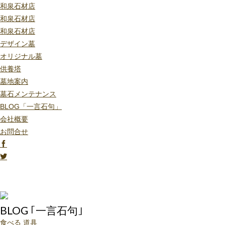
和泉石材店
和泉石材店
和泉石材店
デザイン墓
オリジナル墓
供養塔
墓地案内
墓石メンテナンス
BLOG「一言石句」
会社概要
お問合せ
BLOG ｢一言石句｣
食べる
道具