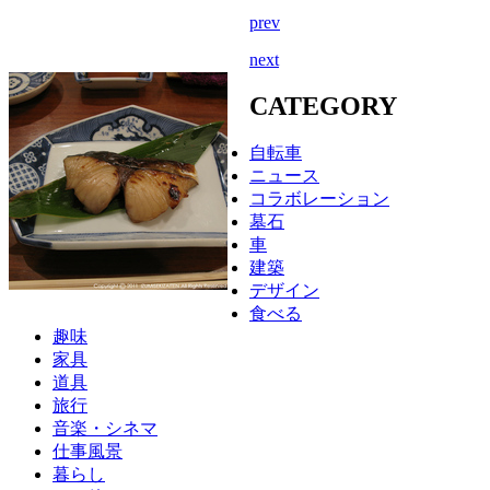
prev
next
CATEGORY
自転車
ニュース
コラボレーション
墓石
車
建築
デザイン
食べる
趣味
家具
道具
旅行
音楽・シネマ
仕事風景
暮らし