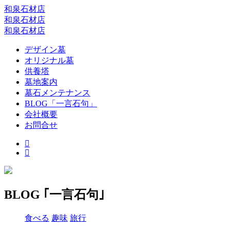
和泉石材店
和泉石材店
和泉石材店
デザイン墓
オリジナル墓
供養塔
墓地案内
墓石メンテナンス
BLOG「一言石句」
会社概要
お問合せ
BLOG ｢一言石句｣
食べる
趣味
旅行