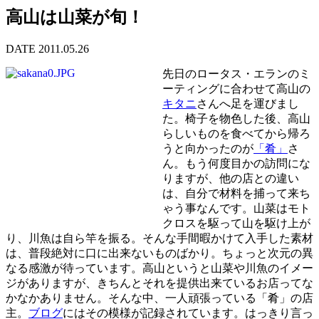
高山は山菜が旬！
DATE 2011.05.26
先日のロータス・エランのミ
ーティングに合わせて高山の
キタニ
さんへ足を運びまし
た。椅子を物色した後、高山
らしいものを食べてから帰ろ
うと向かったのが
「肴」
さ
ん。もう何度目かの訪問にな
りますが、他の店との違い
は、自分で材料を捕って来ち
ゃう事なんです。山菜はモト
クロスを駆って山を駆け上が
り、川魚は自ら竿を振る。そんな手間暇かけて入手した素材
は、普段絶対に口に出来ないものばかり。ちょっと次元の異
なる感激が待っています。高山というと山菜や川魚のイメー
ジがありますが、きちんとそれを提供出来ているお店ってな
かなかありません。そんな中、一人頑張っている「肴」の店
主。
ブログ
にはその模様が記録されています。はっきり言っ