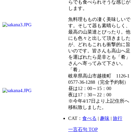
らでも食べられそうな感じが
します。
魚料理ももの凄く美味しいで
す。そして器も素晴らしく、
最高の山菜達とぴったり。他
にも色々と出して頂きました
が、どれもこれも衝撃的に旨
いのです。皆さんも高山へ足
を運ばれたら是非とも「肴」
さんへ寄ってみて下さい。
「肴」
岐阜県高山市越後町 1126-1
0577-36-1288（完全予約制）
昼は12：00～15：00
夜は17：30～22：00
※今年4/17日より上記住所へ
移転致しました。
CAT：
食べる
|
趣味
|
旅行
一言石句 TOP