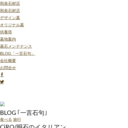
和泉石材店
和泉石材店
デザイン墓
オリジナル墓
供養塔
墓地案内
墓石メンテナンス
BLOG「一言石句」
会社概要
お問合せ
BLOG ｢一言石句｣
食べる
旅行
CiRO/明石のイタリアン