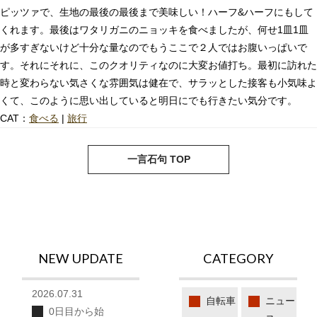
ピッツァで、生地の最後の最後まで美味しい！ハーフ&ハーフにもして
くれます。最後はワタリガニのニョッキを食べましたが、何せ1皿1皿
が多すぎないけど十分な量なのでもうここで２人ではお腹いっぱいで
す。それにそれに、このクオリティなのに大変お値打ち。最初に訪れた
時と変わらない気さくな雰囲気は健在で、サラッとした接客も小気味よ
くて、このように思い出していると明日にでも行きたい気分です。
CAT：
食べる
|
旅行
next
pre
一言石句 TOP
NEW UPDATE
CATEGORY
2026.07.31
自転車
ニュー
0日目から始