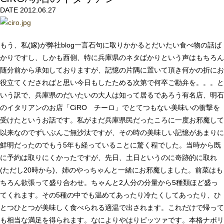
DATE 2012.06.27
もう、私(嫁)が弊社blog一言石句に取りかかるとだいたい食べ物の話ば
かりですし、しかも西側、特に兵庫県のネタばかりという声はもちろん
随分前から承知しておりますが、記憶の片隅に置いて頂き何かの折にお
役立てくださればと思い今日もしたためる次第で何卒ご勘弁を。。。と
いう訳で、兵庫県のだいたいの大人は知って居るであろう有名店、明石
のイタリアンのお店「CiRO チーロ」でとてつもない美味いの衝撃を
受けたというお話です。私がまだ兵庫県民だったころに一度お邪魔して
以来なのでずいぶんご無沙汰ですが、その時の美味しい記憶があまりに
鮮明だったのでもう5年も経っていることに驚く程でした。当時から既
に予約は取りにくかったですが、先日、土日というのに奇跡的に取れ
(ただし20時から)、姉のやっちゃんと一緒にお邪魔しました。前菜はも
ちろん欲張って盛り合わせ。ちゃんと2人分の分量から5種類ほど盛っ
てくれます。その5種の中でも温めてあったり冷たくしてあったり、ひ
とつひとつが美味しく食べられる適温で出されます。これだけで帰って
も相当な満足を得られます。なによりやはりピッツァです。本格ナポリ