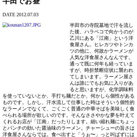
半田でお昼
DATE 2012.07.03
半田市の寺院墓地で汗を流し
た後、ハラペコで向かうのが
乙川にある「江南」という洋
食屋さん。ヒレカツやトンカ
ツの他に、何故かラーメンが
人気な洋食屋さんなんです。
通って既に何年も経っていま
すが、時折禁断症状に襲われ
てしまいます。ラーメン屋さ
んは誰にでもお気に入りがあ
ると思いますが、化学調味料
を使っていないとか、手打ち麺だとか、何かしら個性がある
ものです。しかし、汗水流して仕事した時はそういう個性的
なラーメンでなくて、ごくごく普通の中華そばを美味しく食
べられる場所が欲しいのです。そんなささやかな夢を叶えて
くれるお店が「江南」だったりします。細い縮れ麺にちょっ
とパンチの効いた醤油味のラーメン。チャーシューの旨さは
洋食屋さんならでは。食べ出すと「うぉ〜」っと叫ばずには