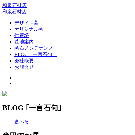
和泉石材店
和泉石材店
デザイン墓
オリジナル墓
供養塔
墓地案内
墓石メンテナンス
BLOG「一言石句」
会社概要
お問合せ
BLOG ｢一言石句｣
食べる