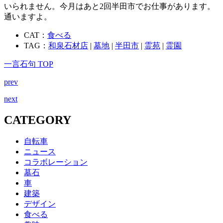
いられません。今月はあと2回半田市でお仕事があります。
通いますよ。
CAT：
食べる
TAG：
和泉石材店
|
墓地
|
半田市
|
霊苑
|
霊園
一言石句 TOP
prev
next
CATEGORY
自転車
ニュース
コラボレーション
墓石
車
建築
デザイン
食べる