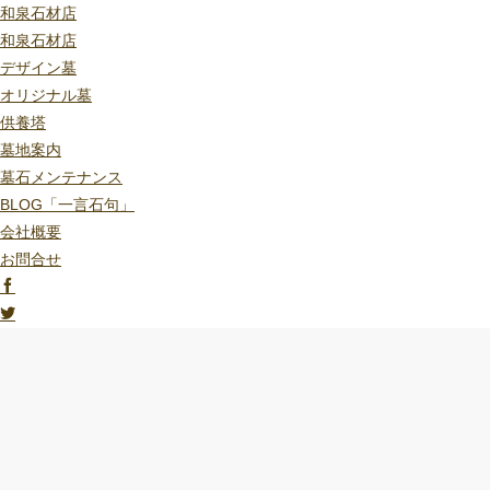
和泉石材店
和泉石材店
デザイン墓
オリジナル墓
供養塔
墓地案内
墓石メンテナンス
BLOG「一言石句」
会社概要
お問合せ