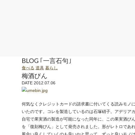
BLOG ｢一言石句｣
食べる
道具
暮らし
梅酒びん
DATE 2012.07.06
何気なくクレジットカードの請求書に付いてくる読みモノ
いたのです。コレを製造しているのは石塚硝子。アデリア
自宅で果実酒の製造が可能になった同年に、この果実酒びん
を「復刻梅びん」として発売されました。形がレトロであれ
風合い良くしていくのも良いかと思って、ずっと良いモノ