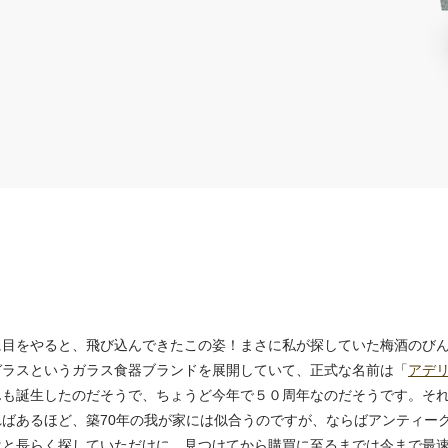
に目をやると、飛び込んできたこの姿！まさに私が探していた梅酒のび
ガラスというガラス食器ブランドを展開していて、正式な名前は「
アデ
も誕生したのだそうで、ちょうど今年で５０周年なのだそうです。それを
ばあるほど、築70年の我が家には似合うのですが、ならばアンティー
はと長らく探していただけに、見つけてから購買に至るまでは今まで最