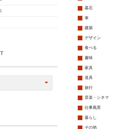
墓石
1
車
建築
デザイン
食べる
CT
趣味
家具
道具
旅行
音楽・シネマ
仕事風景
暮らし
その他