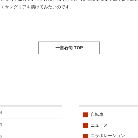
かくサングリアを漬けてみたいのです。
一言石句 TOP
4
自転車
3
ニュース
コラボレーション
2