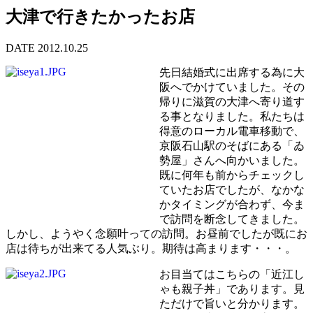
大津で行きたかったお店
DATE 2012.10.25
先日結婚式に出席する為に大
阪へでかけていました。その
帰りに滋賀の大津へ寄り道す
る事となりました。私たちは
得意のローカル電車移動で、
京阪石山駅のそばにある「ゐ
勢屋」さんへ向かいました。
既に何年も前からチェックし
ていたお店でしたが、なかな
かタイミングが合わず、今ま
で訪問を断念してきました。
しかし、ようやく念願叶っての訪問。お昼前でしたが既にお
店は待ちが出来てる人気ぶり。期待は高まります・・・。
お目当てはこちらの「近江し
ゃも親子丼」であります。見
ただけで旨いと分かります。