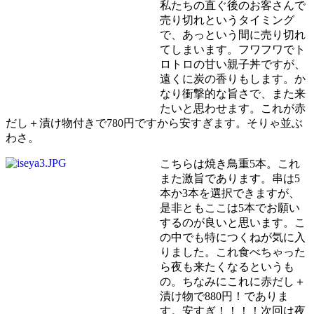
私たちの直ぐ後のお客さんで
売り切れというタイミング
で、あっという間に売り切れ
てしまいます。フワフワでト
ロトロの甘い親子丼ですが、
遠くに炭の香りもします。か
なり衝撃的な旨さで、また来
たいと思わせます。これが赤
だし＋漬け物付きで780円ですから安すぎます。そりゃ並ぶ
わさ。
こちらは焼き鳥重5本。これ
また激旨であります。串は5
本か3本を選択できますが、
是非ともここは5本でお願い
するのが良いと思います。こ
の中でも特につくねが気に入
りました。これ食べちゃった
ら夜も来たくなるというも
の。ちなみにこれに赤だし＋
漬け物で880円！でありま
す。安すぎ！！！！次回は夜