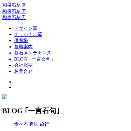
和泉石材店
和泉石材店
和泉石材店
デザイン墓
オリジナル墓
供養塔
墓地案内
墓石メンテナンス
BLOG「一言石句」
会社概要
お問合せ
BLOG ｢一言石句｣
食べる
趣味
旅行