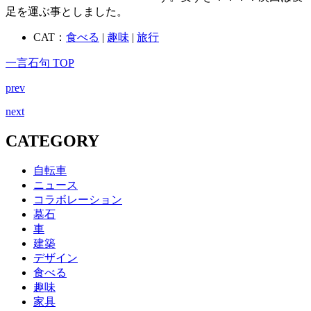
足を運ぶ事としました。
CAT：
食べる
|
趣味
|
旅行
一言石句 TOP
prev
next
CATEGORY
自転車
ニュース
コラボレーション
墓石
車
建築
デザイン
食べる
趣味
家具