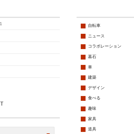
1
自転車
ニュース
コラボレーション
墓石
車
建築
デザイン
食べる
CT
趣味
家具
道具