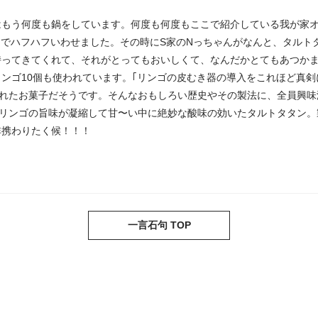
はもう何度も鍋をしています。何度も何度もここで紹介している我が家
なでハフハフいわせました。その時にS家のNっちゃんがなんと、タルト
持ってきてくれて、それがとってもおいしくて、なんだかとてもあつかま
ンゴ10個も使われています。｢リンゴの皮むき器の導入をこれほど真剣
まれたお菓子だそうです。そんなおもしろい歴史やその製法に、全員興
。リンゴの旨味が凝縮して甘〜い中に絶妙な酸味の効いたタルトタタン
非携わりたく候！！！
一言石句 TOP