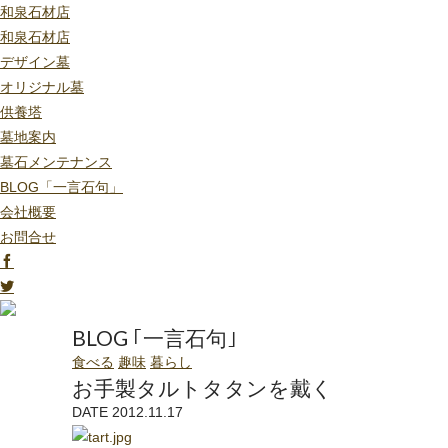
和泉石材店
和泉石材店
デザイン墓
オリジナル墓
供養塔
墓地案内
墓石メンテナンス
BLOG「一言石句」
会社概要
お問合せ
BLOG ｢一言石句｣
食べる
趣味
暮らし
お手製タルトタタンを戴く
DATE 2012.11.17