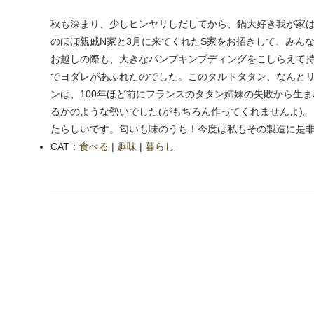
秋も深まり、少しヒンヤリしだしてから、鍋大好き我が家
のほぼ親戚N家と3月に来てくれたS家をお招きして、みん
お越しの際も、大きなパンプキンプディングをこしらえて
でヨダレがあふれたのでした。このタルトタタン、なんとリ
ンは、100年ほど前にフランスのタタン姉妹の失敗から生
るかのような勢いでした(がもちろん作ってくれませんよ)
たらしいです。匂いも味のうち！今度は私もその製造に是
CAT：
食べる
|
趣味
|
暮らし
next