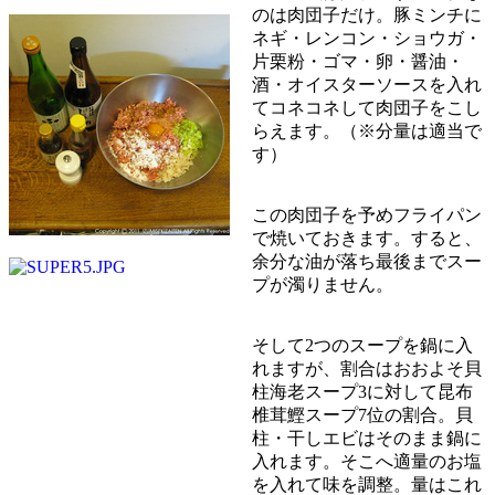
のは肉団子だけ。豚ミンチに
ネギ・レンコン・ショウガ・
片栗粉・ゴマ・卵・醤油・
酒・オイスターソースを入れ
てコネコネして肉団子をこし
らえます。（※分量は適当で
す）
この肉団子を予めフライパン
で焼いておきます。すると、
余分な油が落ち最後までスー
プが濁りません。
そして2つのスープを鍋に入
れますが、割合はおおよそ貝
柱海老スープ3に対して昆布
椎茸鰹スープ7位の割合。貝
柱・干しエビはそのまま鍋に
入れます。そこへ適量のお塩
を入れて味を調整。量はこれ