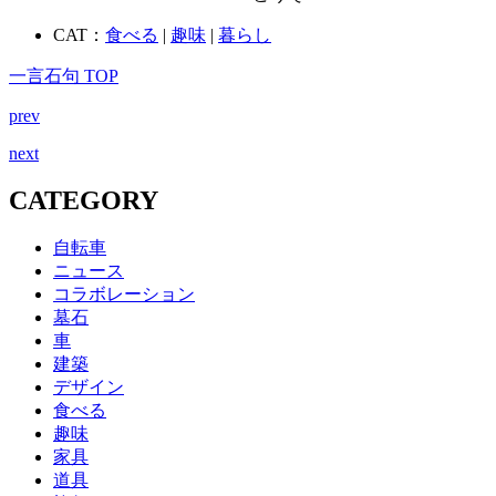
CAT：
食べる
|
趣味
|
暮らし
一言石句 TOP
prev
next
CATEGORY
自転車
ニュース
コラボレーション
墓石
車
建築
デザイン
食べる
趣味
家具
道具