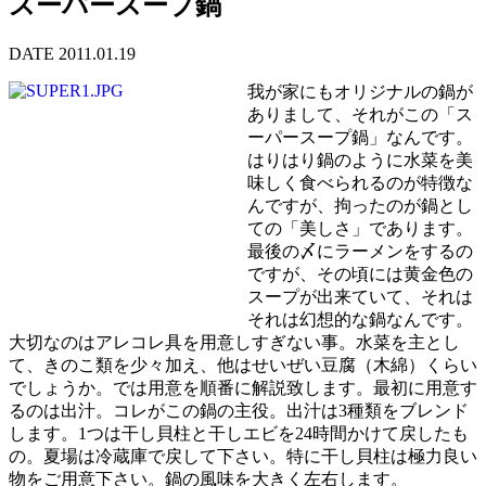
スーパースープ鍋
DATE 2011.01.19
我が家にもオリジナルの鍋が
ありまして、それがこの「ス
ーパースープ鍋」なんです。
はりはり鍋のように水菜を美
味しく食べられるのが特徴な
んですが、拘ったのが鍋とし
ての「美しさ」であります。
最後の〆にラーメンをするの
ですが、その頃には黄金色の
スープが出来ていて、それは
それは幻想的な鍋なんです。
大切なのはアレコレ具を用意しすぎない事。水菜を主とし
て、きのこ類を少々加え、他はせいぜい豆腐（木綿）くらい
でしょうか。では用意を順番に解説致します。最初に用意す
るのは出汁。コレがこの鍋の主役。出汁は3種類をブレンド
します。1つは干し貝柱と干しエビを24時間かけて戻したも
の。夏場は冷蔵庫で戻して下さい。特に干し貝柱は極力良い
物をご用意下さい。鍋の風味を大きく左右します。