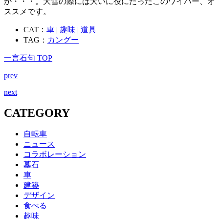
か・・・。大雪の際には大いに役にたったこのワイパー、オ
ススメです。
CAT：
車
|
趣味
|
道具
TAG：
カングー
一言石句 TOP
prev
next
CATEGORY
自転車
ニュース
コラボレーション
墓石
車
建築
デザイン
食べる
趣味