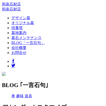
和泉石材店
和泉石材店
デザイン墓
オリジナル墓
供養塔
墓地案内
墓石メンテナンス
BLOG「一言石句」
会社概要
お問合せ
BLOG ｢一言石句｣
車
趣味
道具