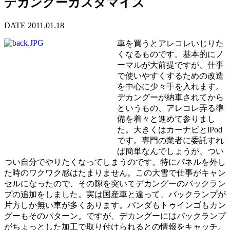
デカングーカスタマイズ
DATE 2011.01.18
車を買うとアレコレいじりた
くなるものです。基本的にノ
ーマルが大前提ですが、仕事
で使いやすくするための改造
を中心に少々手を入れます。
デカングーが納車されてから
というもの、アレコレ弄る準
備を着々と進めて参りまし
た。大きくはカーナビとiPod
です。専門の業者に委託すれ
ば簡単なんでしょうが、つい
つい自分でやりたくなってしまうのです。特にパネルを外し
た時のワクワク感はたまりません。この大雪で仕事がキャン
セルになったので、その隙を突いてデカングーのバックラン
プの追加をしました。実は国産車と違って、バックランプが
片方しか無い車が多くあります。パンダもトゥインゴもカン
グーもそのパターン。ですが、デカングーにはバックランプ
がちょっとした加工で取り付けられるとの情報をキャッチ。