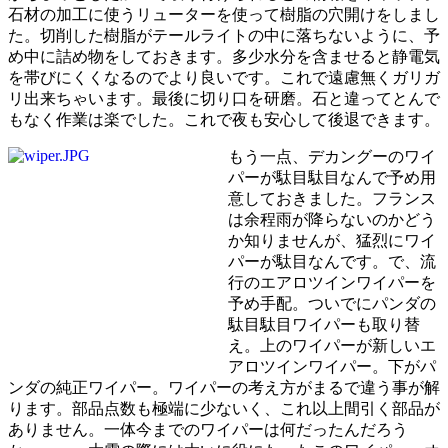
石材の加工に使うリューターを使って樹脂の穴開けをしまし
た。切削した樹脂がテールライトの中に落ちないように、予
め中に詰め物をしておきます。多少水分を含ませると静電気
を帯びにくくなるのでより良いです。これで遠慮無くガリガ
リ出来ちゃいます。最後に切り口を研磨。石と違ってとんで
もなく作業は楽でした。これで夜も安心して後退できます。
もう一点、デカングーのワイ
パーが駄目駄目なんで予め用
意しておきました。フランス
は余程雨が降らないのかどう
か知りませんが、猛烈にワイ
パーが駄目なんです。で、流
行のエアロツインワイパーを
予め手配。ついでにパンダの
駄目駄目ワイパーも取り替
え。上のワイパーが新しいエ
アロツインワイパー。下がパ
ンダの純正ワイパー。ワイパーの考え方がまるで違う事が解
ります。部品点数も極端に少ないく、これ以上間引く部品が
ありません。一体今までのワイパーは何だったんだろう