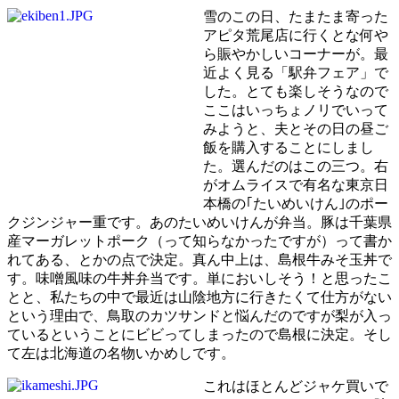
雪のこの日、たまたま寄った
アピタ荒尾店に行くとな何や
ら賑やかしいコーナーが。最
近よく見る「駅弁フェア」で
した。とても楽しそうなので
ここはいっちょノリでいって
みようと、夫とその日の昼ご
飯を購入することにしまし
た。選んだのはこの三つ。右
がオムライスで有名な東京日
本橋の｢たいめいけん｣のポー
クジンジャー重です。あのたいめいけんが弁当。豚は千葉県
産マーガレットポーク（って知らなかったですが）って書か
れてある、とかの点で決定。真ん中上は、島根牛みそ玉丼で
す。味噌風味の牛丼弁当です。単においしそう！と思ったこ
とと、私たちの中で最近は山陰地方に行きたくて仕方がない
という理由で、鳥取のカツサンドと悩んだのですが梨が入っ
ているということにビビってしまったので島根に決定。そし
て左は北海道の名物いかめしです。
これはほとんどジャケ買いで