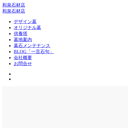
和泉石材店
和泉石材店
デザイン墓
オリジナル墓
供養塔
墓地案内
墓石メンテナンス
BLOG「一言石句」
会社概要
お問合せ