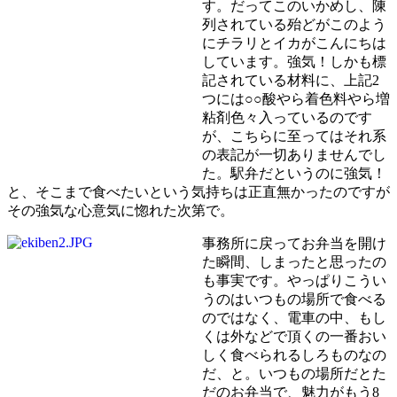
す。だってこのいかめし、陳
列されている殆どがこのよう
にチラリとイカがこんにちは
しています。強気！しかも標
記されている材料に、上記2
つには○○酸やら着色料やら増
粘剤色々入っているのです
が、こちらに至ってはそれ系
の表記が一切ありませんでし
た。駅弁だというのに強気！
と、そこまで食べたいという気持ちは正直無かったのですが
その強気な心意気に惚れた次第で。
事務所に戻ってお弁当を開け
た瞬間、しまったと思ったの
も事実です。やっぱりこうい
うのはいつもの場所で食べる
のではなく、電車の中、もし
くは外などで頂くの一番おい
しく食べられるしろものなの
だ、と。いつもの場所だとた
だのお弁当で、魅力がもう8