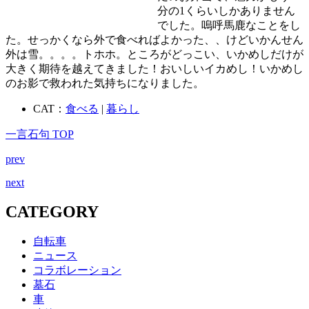
分の1くらいしかありません
でした。嗚呼馬鹿なことをし
た。せっかくなら外で食べればよかった、、けどいかんせん
外は雪。。。。トホホ。ところがどっこい、いかめしだけが
大きく期待を越えてきました！おいしいイカめし！いかめし
のお影で救われた気持ちになりました。
CAT：
食べる
|
暮らし
一言石句 TOP
prev
next
CATEGORY
自転車
ニュース
コラボレーション
墓石
車