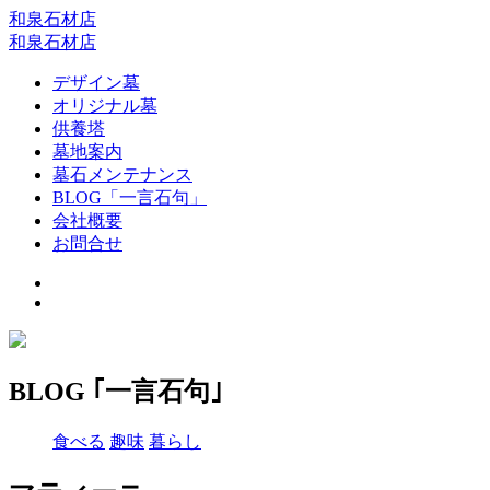
和泉石材店
和泉石材店
デザイン墓
オリジナル墓
供養塔
墓地案内
墓石メンテナンス
BLOG「一言石句」
会社概要
お問合せ
BLOG ｢一言石句｣
食べる
趣味
暮らし