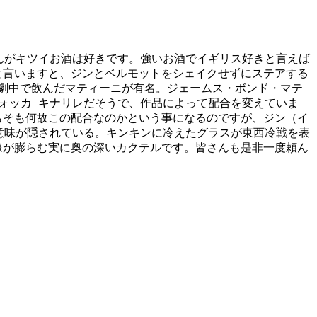
んがキツイお酒は好きです。強いお酒でイギリス好きと言えば
と言いますと、ジンとベルモットをシェイクせずにステアする
劇中で飲んだマティーニが有名。ジェームス・ボンド・マテ
ォッカ+キナリレだそうで、作品によって配合を変えていま
もそも何故この配合なのかという事になるのですが、ジン（イ
意味が隠されている。キンキンに冷えたグラスが東西冷戦を表
像が膨らむ実に奥の深いカクテルです。皆さんも是非一度頼ん