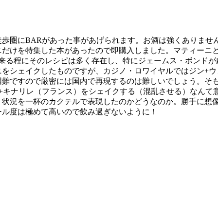
徒歩圏にBARがあった事があげられます。お酒は強くありませ
ニだけを特集した本があったので即購入しました。マティーニ
出来る程にそのレシピは多く存在し、特にジェームス・ボンドが
ニをシェイクしたものですが、カジノ・ロワイヤルではジン+ウ
困難ですので厳密には国内で再現するのは難しいでしょう。そ
）+キナリレ（フランス）をシェイクする（混乱させる）なんて
く状況を一杯のカクテルで表現したのかどうなのか。勝手に想
ール度は極めて高いので飲み過ぎないように！