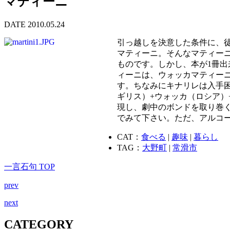
マティーニ
DATE 2010.05.24
引っ越しを決意した条件に、
マティーニ。そんなマティー
ものです。しかし、本が1冊
ィーニは、ウォッカマティー
す。ちなみにキナリレは入手
ギリス）+ウォッカ（ロシア
現し、劇中のボンドを取り巻
でみて下さい。ただ、アルコ
CAT：
食べる
|
趣味
|
暮らし
TAG：
大野町
|
常滑市
一言石句 TOP
prev
next
CATEGORY