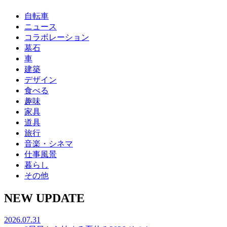
自転車
ニュース
コラボレーション
墓石
車
建築
デザイン
食べる
趣味
家具
道具
旅行
音楽・シネマ
仕事風景
暮らし
その他
NEW UPDATE
2026.07.31