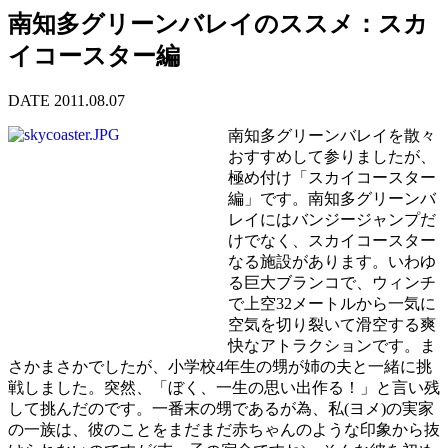
南知多グリーンバレイのススメ：スカ
イコースター編
DATE 2011.08.07
南知多グリーンバレイを散々
おすすめして参りましたが、
極め付け「スカイコースター
編」です。南知多グリーンバ
レイにはバンジージャンプだ
けでなく、スカイコースター
なる施設があります。いわゆ
る巨大ブランコで、ウィンチ
で上空32メートルから一気に
空気を切り裂いて滑空する爽
快なアトラクションです。ま
さかまさかでしたが、小学校4年生の甥が姉の夫と一緒に挑
戦しました。突然、「ぼく、一生の思い出作る！」と言い残
して挑んだのです。一番末の甥であるが為、私(ヨメ)の実家
の一族は、彼のことをまだまだ赤ちゃんのような印象から抜