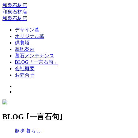
和泉石材店
和泉石材店
和泉石材店
デザイン墓
オリジナル墓
供養塔
墓地案内
墓石メンテナンス
BLOG「一言石句」
会社概要
お問合せ
BLOG ｢一言石句｣
趣味
暮らし