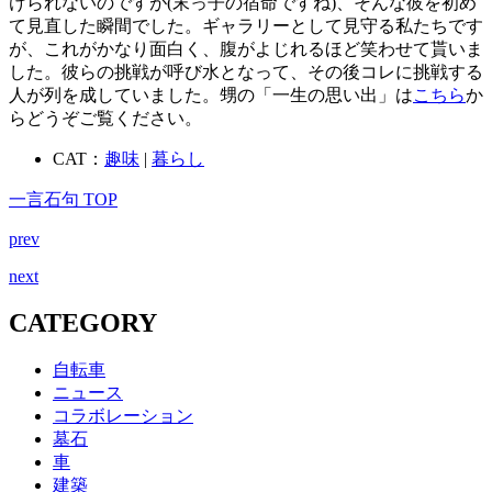
けられないのですが(末っ子の宿命ですね)、そんな彼を初め
て見直した瞬間でした。ギャラリーとして見守る私たちです
が、これがかなり面白く、腹がよじれるほど笑わせて貰いま
した。彼らの挑戦が呼び水となって、その後コレに挑戦する
人が列を成していました。甥の「一生の思い出」は
こちら
か
らどうぞご覧ください。
CAT：
趣味
|
暮らし
一言石句 TOP
prev
next
CATEGORY
自転車
ニュース
コラボレーション
墓石
車
建築