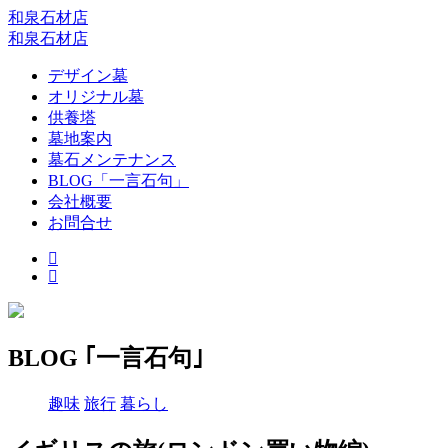
和泉石材店
和泉石材店
デザイン墓
オリジナル墓
供養塔
墓地案内
墓石メンテナンス
BLOG「一言石句」
会社概要
お問合せ
BLOG ｢一言石句｣
趣味
旅行
暮らし