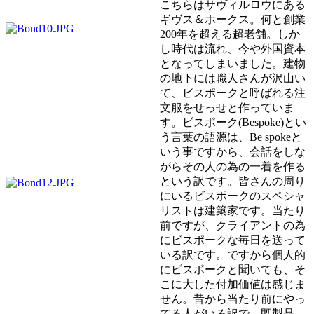
こちらはサヴィルロウにある
ギヴス＆ホークス。何と創業
200年を超える超老舗。しか
し時代は流れ、今や外国資本
となってしまいました。建物
の地下には職人さんが沢山い
て、ビスポークと呼ばれる注
文服をせっせと作っていま
す。ビスポーク(Bespoke)とい
う言葉の語源は、Be spokeと
いう事ですから、会話をしな
がらその人の為の一着を作る
という訳です。皆さんの周り
にいるビスポークのスペシャ
リストは建築家です。当たり
前ですが、クライアントの為
にビスポークな毎日を送って
いる訳です。ですから個人的
にビスポークと聞いても、そ
こに大した付加価値は感じま
せん。昔から当たり前にやっ
てる人がいる訳で、既製品