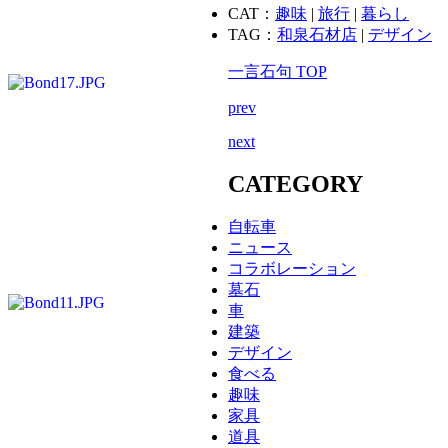
CAT：
趣味
|
旅行
|
暮らし
TAG：
和泉石材店
|
デザイン
一言石句 TOP
prev
next
CATEGORY
自転車
ニュース
コラボレーション
墓石
車
建築
デザイン
食べる
趣味
家具
道具