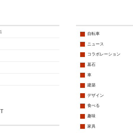
1
自転車
ニュース
コラボレーション
墓石
車
建築
デザイン
食べる
CT
趣味
家具