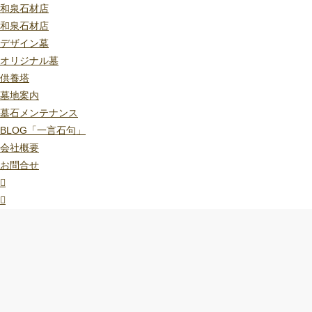
和泉石材店
和泉石材店
デザイン墓
オリジナル墓
供養塔
墓地案内
墓石メンテナンス
BLOG「一言石句」
会社概要
お問合せ