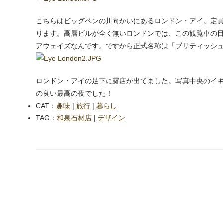
こちらはビッグベンの川向かいにあるロンドン・アイ。定員
ります。高層ビルが全く無いロンドンでは、この観覧車の
アウェイズなんです。ですから正式名称は「ブリティッシ
ロンドン・アイの足下に露店が出てました。写真中央のイ
の良い最高の夜でした！
CAT：
趣味
|
旅行
|
暮らし
TAG：
和泉石材店
|
デザイン
next