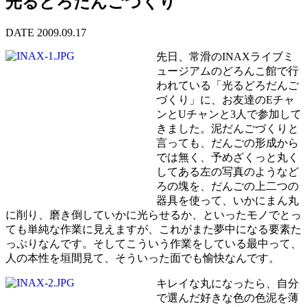
光るどろだんごづくり
DATE 2009.09.17
先日、常滑のINAXライブミ
ュージアムのどろんこ館で行
われている「光るどろだんご
づくり」に、お友達のEチャ
ンとUチャンと3人で参加して
きました。泥だんごづくりと
言っても、だんごの形成から
では無く、予めざくっと丸く
してある左の写真のようなど
ろの塊を、だんごの上二つの
器具を使って、いかにまん丸
に削り、磨き倒していかに光らせるか、といったモノでとっ
ても単純な作業に見えますが、これがまた夢中になる要素た
っぷりなんです。そしてこういう作業をしている最中って、
人の本性を垣間見て、そういった面でも愉快なんです。
キレイな丸になったら、自分
で選んだ好きな色の色泥を薄