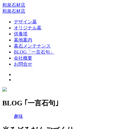
和泉石材店
和泉石材店
デザイン墓
オリジナル墓
供養塔
墓地案内
墓石メンテナンス
BLOG「一言石句」
会社概要
お問合せ
BLOG ｢一言石句｣
趣味