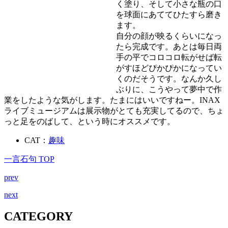
く塗り、そして小さな瓶の口
を球面にあててひたすら磨き
ます。
自分の顔が映るくらいになっ
たら完成です。あとは毎日両
手の平でコロコロ転がせば転
がすほどぴかぴかになってい
くのだそうです。なんか久し
ぶりに、こうやって夢中で作
業をしたような気がします。たまにはいいですねー。INAX
ライブミュージアムは展示物がとても充実してるので、ちょ
っと足をのばして、という時にオススメです。
CAT：
趣味
一言石句 TOP
prev
next
CATEGORY