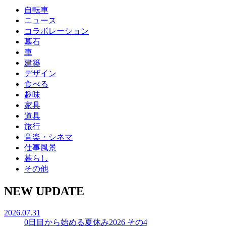
自転車
ニュース
コラボレーション
墓石
車
建築
デザイン
食べる
趣味
家具
道具
旅行
音楽・シネマ
仕事風景
暮らし
その他
NEW UPDATE
2026.07.31
0日目から始める夏休み2026 その4