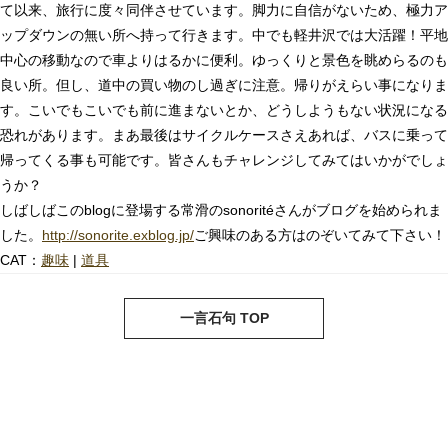
て以来、旅行に度々同伴させています。脚力に自信がないため、極力ア
ップダウンの無い所へ持って行きます。中でも軽井沢では大活躍！平地
中心の移動なので車よりはるかに便利。ゆっくりと景色を眺めらるのも
良い所。但し、道中の買い物のし過ぎに注意。帰りがえらい事になりま
す。こいでもこいでも前に進まないとか、どうしようもない状況になる
恐れがあります。まあ最後はサイクルケースさえあれば、バスに乗って
帰ってくる事も可能です。皆さんもチャレンジしてみてはいかがでしょ
うか？
しばしばこのblogに登場する常滑のsonoritéさんがブログを始められま
した。
http://sonorite.exblog.jp/
ご興味のある方はのぞいてみて下さい！
CAT：
趣味
|
道具
next
pre
一言石句 TOP