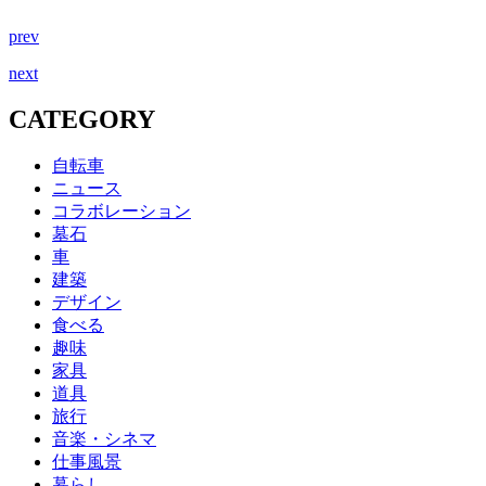
prev
next
CATEGORY
自転車
ニュース
コラボレーション
墓石
車
建築
デザイン
食べる
趣味
家具
道具
旅行
音楽・シネマ
仕事風景
暮らし