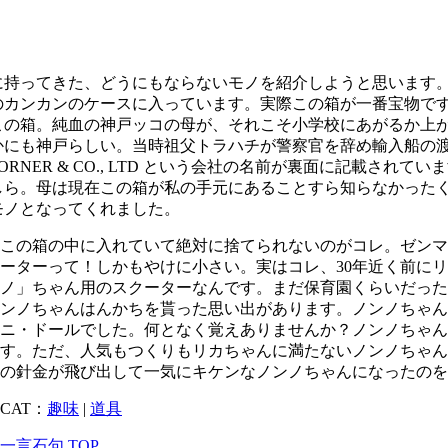
に持ってきた、どうにもならないモノを紹介しようと思います
のカンカンのケースに入っています。実際この箱が一番宝物で
の箱。純血の神戸ッコの母が、それこそ小学校にあがるか上が
にも神戸らしい。当時祖父トラハチが警察官を辞め輸入船の渡し
W. HORNER & CO., LTD という会社の名前が裏面に記
しら。母は現在この箱が私の手元にあることすら知らなかった
モノとなってくれました。
この箱の中に入れていて絶対に捨てられないのがコレ。ゼン
ーターって！しかもやけに小さい。実はコレ、30年近く前に
ノ」ちゃん用のスクーターなんです。まだ保育園くらいだっ
ンノちゃんはんかちを貰った思い出があります。ノンノちゃんはリ
ニ・ドールでした。何となく覚えありませんか？ノンノちゃ
す。ただ、人気もつくりもリカちゃんに満たないノンノちゃ
の針金が飛び出して一気にキケンなノンノちゃんになったのを
CAT：
趣味
|
道具
一言石句 TOP