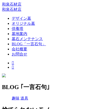
和泉石材店
和泉石材店
デザイン墓
オリジナル墓
供養塔
墓地案内
墓石メンテナンス
BLOG「一言石句」
会社概要
お問合せ
BLOG ｢一言石句｣
趣味
道具