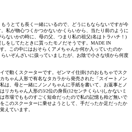
。もうとても長く一緒にいるので、どうにもならないですが今
す。私が物心つくかつかないかくらいから、当たり前のように
らないかの時に、母の父、つまり私の祖父(名はトラハチ！)
をしてたときに貰ったモノだそうです。MADE IN
載されています。この中にはおそらくアメちゃんか何か入っていたのか
くらいぞんざいに扱っていましたが、お陰で小さな頃から何度
マイで動くスクーターです。ゼンマイ仕掛けのおもちゃでスク
リカちゃん人形で有名なタカラから発売された「スイートノン
た私は、母と一緒にノンノちゃんに手紙を書いて、お返事とノ
カちゃん人形の3/2位の身長(12センチくらい)しかないミ
んは市場でもものすごく短命だったので私の記憶も殆ど無いで
んをこのスクーターに乗せようとして、手だったか足だったか
覚えています。