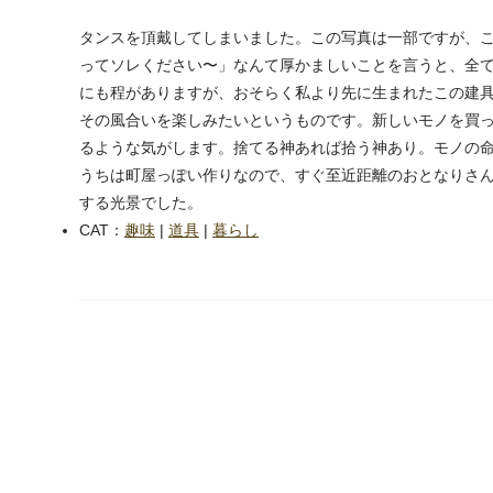
タンスを頂戴してしまいました。この写真は一部ですが、
ってソレください〜」なんて厚かましいことを言うと、全
にも程がありますが、おそらく私より先に生まれたこの建
その風合いを楽しみたいというものです。新しいモノを買
るような気がします。捨てる神あれば拾う神あり。モノの
うちは町屋っぽい作りなので、すぐ至近距離のおとなりさ
する光景でした。
CAT：
趣味
|
道具
|
暮らし
next