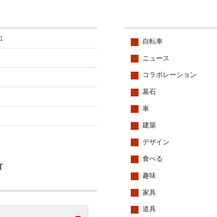
1
自転車
ニュース
コラボレーション
墓石
車
建築
デザイン
食べる
T
趣味
家具
道具