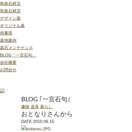
和泉石材店
和泉石材店
デザイン墓
オリジナル墓
供養塔
墓地案内
墓石メンテナンス
BLOG「一言石句」
会社概要
お問合せ
BLOG ｢一言石句｣
趣味
道具
暮らし
おとなりさんから
DATE 2010.06.15