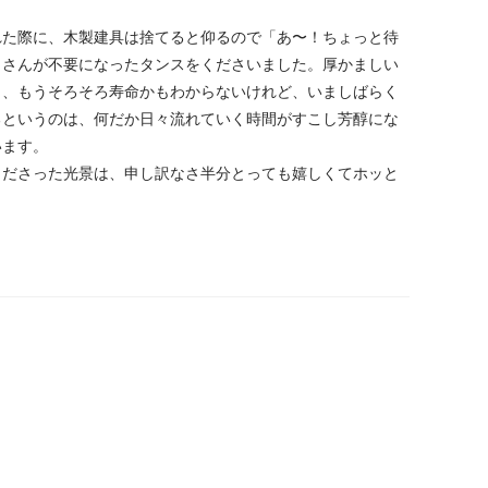
れた際に、木製建具は捨てると仰るので「あ〜！ちょっと待
りさんが不要になったタンスをくださいました。厚かましい
し、もうそろそろ寿命かもわからないけれど、いましばらく
るというのは、何だか日々流れていく時間がすこし芳醇にな
います。
くださった光景は、申し訳なさ半分とっても嬉しくてホッと
prev