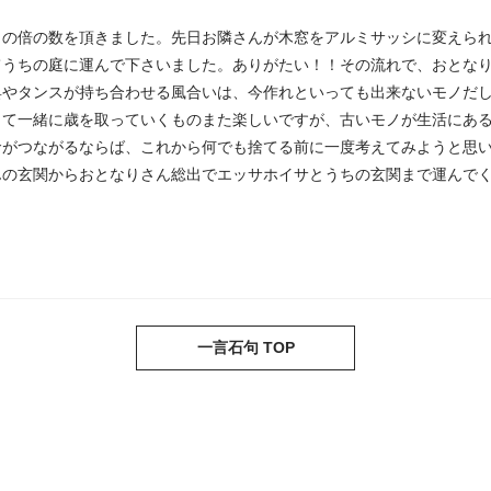
この倍の数を頂きました。先日お隣さんが木窓をアルミサッシに変えら
てうちの庭に運んで下さいました。ありがたい！！その流れで、おとな
具やタンスが持ち合わせる風合いは、今作れといっても出来ないモノだ
って一緒に歳を取っていくものまた楽しいですが、古いモノが生活にあ
命がつながるならば、これから何でも捨てる前に一度考えてみようと思
んの玄関からおとなりさん総出でエッサホイサとうちの玄関まで運んで
一言石句 TOP