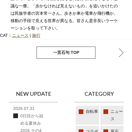
議な一冊。「歩かなければ見えないもの」を追いかけたの
は民族学者の宮本常一さん。歩きか車か電車か飛行機か。
移動の手段で見える世界が異なる。皆さん是非良いラーケ
ーションを取って下さい。
CAT：
ニュース
|
旅行
next
pre
一言石句 TOP
NEW UPDATE
CATEGORY
2026.07.31
自転車
ニュー
0日目から始
ス
める夏休み
2026 その4
コラボ
墓石